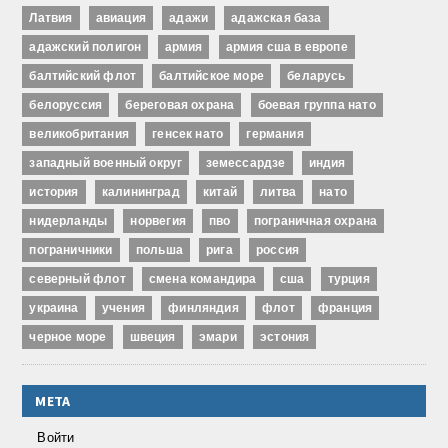
Латвия
авиация
адажи
адажская база
адажский полигон
армия
армия сша в европе
балтийский флот
балтийское море
беларусь
белоруссия
береговая охрана
боевая группа нато
великобритания
генсек нато
германия
западный военный округ
земессардзе
индия
история
калининград
китай
литва
нато
нидерланды
норвегия
пво
пограничная охрана
пограничники
польша
рига
россия
северный флот
смена командира
сша
турция
украина
учения
финляндия
флот
франция
черное море
швеция
эмари
эстония
МЕТА
Войти