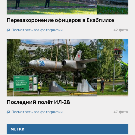
Перезахоронение офицеров в Екабпилсе
Посмотреть все фотографии
42 фото

Последний полёт ИЛ-28
Посмотреть все фотографии
47 фото

МЕТКИ