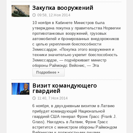
Закупка вооружений
09:58, 12.Ноя 2014
🕔
10 ноября в Кабинете Министров была
утверждена покупка у правительства Норвегии
противотанковых вооружений, грузовых
автомобилей и бронированных внедорожников
с целью укрепления боеспособности
Земессардзе. «Покупка этого вооружения и
техники значительно укрепит боеспособность
Земессардзе, — подчёркивает министр
обороны Раймондс Вейонис, — Эта
Подробнее
▸
Визит командующего
гвардией
11:40, 7.Ноя 2014
🕔
6 ноября, в двухдневным визитом в Латвию
прибудет командующий Национальной
гвардией США генерал Фрэнк Грасс (Frank J.
Grass). Находясь в Латвии, Фрэнк Грасс
встретится с министром обороны Раймондом
Вейонисом и должностными лицами