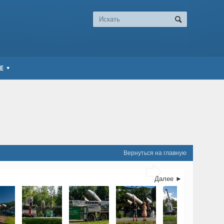
Е
Вернуться на главную

Далее ►