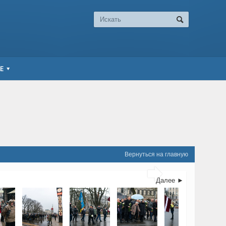
Е
Вернуться на главную

Далее ►