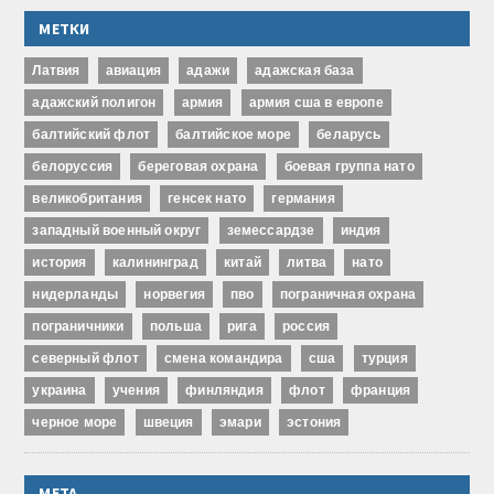
МЕТКИ
Латвия
авиация
адажи
адажская база
адажский полигон
армия
армия сша в европе
балтийский флот
балтийское море
беларусь
белоруссия
береговая охрана
боевая группа нато
великобритания
генсек нато
германия
западный военный округ
земессардзе
индия
история
калининград
китай
литва
нато
нидерланды
норвегия
пво
пограничная охрана
пограничники
польша
рига
россия
северный флот
смена командира
сша
турция
украина
учения
финляндия
флот
франция
черное море
швеция
эмари
эстония
МЕТА