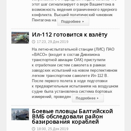
этот шаг сигнализирует о вере Вашингтона в
возможность ведения ограниченного ядерного
конфликта. Высший политический чиновник
Пентагона на
Подробнее
▸
Ил-112 готовится к взлёту
17:23, 29.Дек 2019
🕔
На летно-испытательной станции (ЛИС) ПАО
«ВАСО» (входит в состав Дивизиона
транспортной авиации ОАК) приступили
к отработкам систем самолета в рамках
заводских испытаний на новом перспективном
легком транспортном самолете Ил-112 В.
После первого полета в ходе подготовки
к предварительным испытаниям на воздушном
судне была установлена система бортовых
измерений, проведен
Подробнее
▸
Боевые пловцы Балтийской
ВМБ обследовали район
базирования кораблей
18:00, 25.Дек 2019
🕔