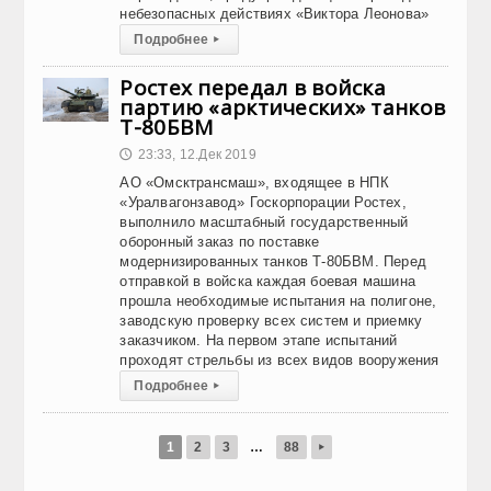
небезопасных действиях «Виктора Леонова»
Подробнее
▸
Ростех передал в войска
партию «арктических» танков
Т-80БВМ
23:33, 12.Дек 2019
🕔
АО «Омсктрансмаш», входящее в НПК
«Уралвагонзавод» Госкорпорации Ростех,
выполнило масштабный государственный
оборонный заказ по поставке
модернизированных танков Т-80БВМ. Перед
отправкой в войска каждая боевая машина
прошла необходимые испытания на полигоне,
заводскую проверку всех систем и приемку
заказчиком. На первом этапе испытаний
проходят стрельбы из всех видов вооружения
Подробнее
▸
1
2
3
…
88
▸