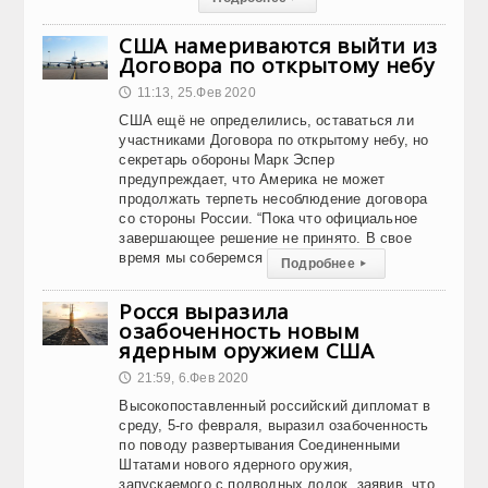
США намериваются выйти из
Договора по открытому небу
11:13, 25.Фев 2020
🕔
США ещё не определились, оставаться ли
участниками Договора по открытому небу, но
секретарь обороны Марк Эспер
предупреждает, что Америка не может
продолжать терпеть несоблюдение договора
со стороны России. “Пока что официальное
завершающее решение не принято. В свое
время мы соберемся
Подробнее
▸
Росся выразила
озабоченность новым
ядерным оружием США
21:59, 6.Фев 2020
🕔
Высокопоставленный российский дипломат в
среду, 5-го февраля, выразил озабоченность
по поводу развертывания Соединенными
Штатами нового ядерного оружия,
запускаемого с подводных лодок, заявив, что