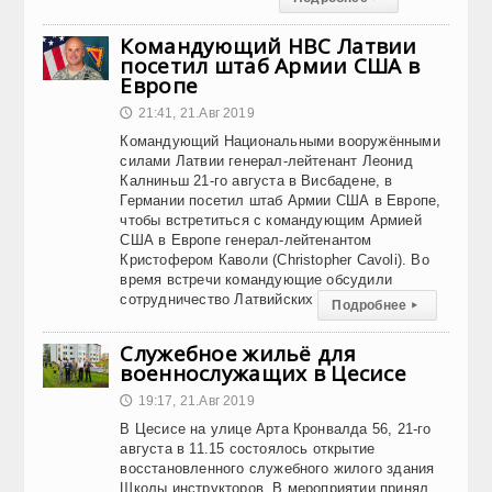
Командующий НВС Латвии
посетил штаб Армии США в
Европе
21:41, 21.Авг 2019
🕔
Командующий Национальными вооружёнными
силами Латвии генерал-лейтенант Леонид
Калниньш 21-го августа в Висбадене, в
Германии посетил штаб Армии США в Европе,
чтобы встретиться с командующим Армией
США в Европе генерал-лейтенантом
Кристофером Каволи (Christopher Cavoli). Во
время встречи командующие обсудили
сотрудничество Латвийских
Подробнее
▸
Служебное жильё для
военнослужащих в Цесисе
19:17, 21.Авг 2019
🕔
В Цесисе на улице Арта Кронвалда 56, 21-го
августа в 11.15 состоялось открытие
восстановленного служебного жилого здания
Школы инструкторов. В мероприятии принял