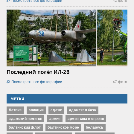
Посмотреть все фотографии
42 фото

Последний полёт ИЛ-28
Посмотреть все фотографии
47 фото

МЕТКИ
Латвия
авиация
адажи
адажская база
адажский полигон
армия
армия сша в европе
балтийский флот
балтийское море
беларусь