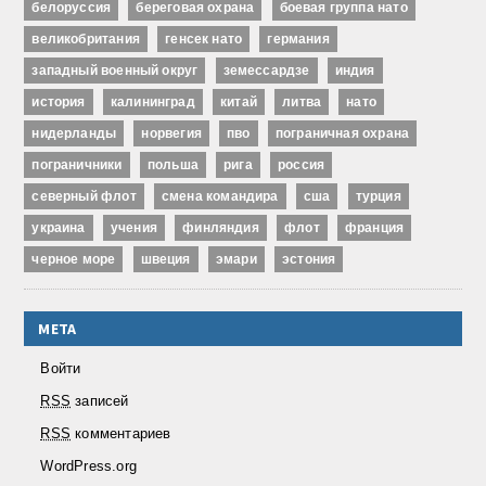
белоруссия
береговая охрана
боевая группа нато
великобритания
генсек нато
германия
западный военный округ
земессардзе
индия
история
калининград
китай
литва
нато
нидерланды
норвегия
пво
пограничная охрана
пограничники
польша
рига
россия
северный флот
смена командира
сша
турция
украина
учения
финляндия
флот
франция
черное море
швеция
эмари
эстония
МЕТА
Войти
RSS
записей
RSS
комментариев
WordPress.org