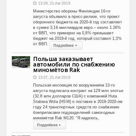
13:39, 21.Авг 2019
🕔
Министерство обороны Финляндии 16-го
августа объявило в пресс-релизе, что проект
оборонного бюджета на 2020-й год составляет
в сумме 3,16 миллиардов евро – около 1.26%
от ВВП, что примерно на 0,8% превышает
бюджет на 2019-й год, который составил 1,3%
от ВВП.
Подробнее
▸
Польша заказывает
автомобили по снабжению
миномётов Rak
13:37, 21.Авг 2019
🕔
Польская инспекция по вооружениям 13-го
августа подписала контракт на 129 млн злотых
(32.8 млн долларов США) с компанией Huta
Stalowa Wola (HSW) о поставке в 2019-2020-ом
году 24 транспортных средств по снабжению
боеприпасами подразделений самоходных
миномётов Rak M120. “Я надеюсь,
Подробнее
▸