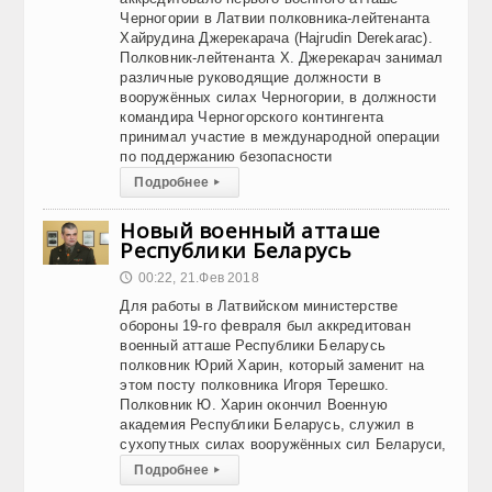
Черногории в Латвии полковника-лейтенанта
Хайрудина Джерекарача (Hajrudin Derekarac).
Полковник-лейтенанта Х. Джерекарач занимал
различные руководящие должности в
вооружённых силах Черногории, в должности
командира Черногорского контингента
принимал участие в международной операции
по поддержанию безопасности
Подробнее
▸
Новый военный атташе
Республики Беларусь
00:22, 21.Фев 2018
🕔
Для работы в Латвийском министерстве
обороны 19-го февраля был аккредитован
военный атташе Республики Беларусь
полковник Юрий Харин, который заменит на
этом посту полковника Игоря Терешко.
Полковник Ю. Харин окончил Военную
академия Республики Беларусь, служил в
сухопутных силах вооружённых сил Беларуси,
Подробнее
▸