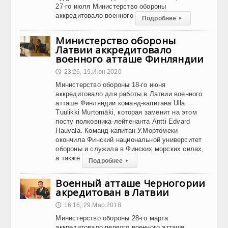
27-го июля Министерство обороны
аккредитовало военного
Подробнее
▸
Министерство обороны
Латвии аккредитовало
военного атташе Финляндии
23:26, 19.Июн 2020
🕔
Министерство обороны 18-го июня
аккредитовало для работы в Латвии военного
атташе Финляндии команд-капитана Ulla
Tuulikki Murtomäki, которая заменит на этом
посту полковника-лейтенанта Antti Edvard
Hauvala. Команд-капитан У.Мортомеки
окончила Финский национальной университет
обороны и служила в Финских морских силах,
а также
Подробнее
▸
Военный атташе Черногории
акредитован в Латвии
16:16, 29.Мар 2018
🕔
Министерство обороны 28-го марта
аккредитовало первого военного атташе