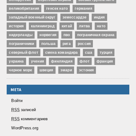
великобритания
генсек нато
германия
западный военный округ
земессардзе
индия
история
калининград
китай
литва
нато
нидерланды
норвегия
пво
пограничная охрана
пограничники
польша
рига
россия
северный флот
смена командира
сша
турция
украина
учения
финляндия
флот
франция
черное море
швеция
эмари
эстония
МЕТА
Войти
RSS
записей
RSS
комментариев
WordPress.org