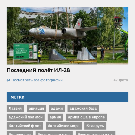
Последний полёт ИЛ-28
Посмотреть все фотографии
47 фото

МЕТКИ
Латвия
авиация
адажи
адажская база
адажский полигон
армия
армия сша в европе
балтийский флот
балтийское море
беларусь
белоруссия
береговая охрана
боевая группа нато