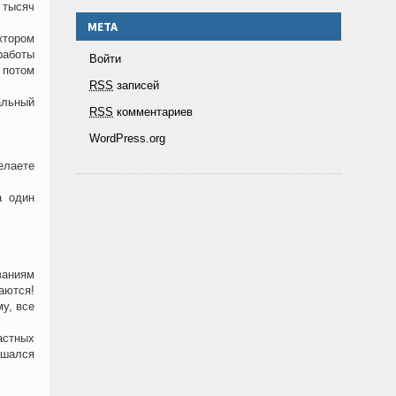
 тысяч
МЕТА
ктором
работы
Войти
 потом
RSS
записей
альный
RSS
комментариев
WordPress.org
елаете
а один
ваниям
аются!
у, все
астных
ушался