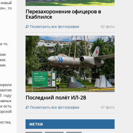
 новый
я», то
Перезахоронение офицеров в
Екабпилсе
Посмотреть все фотографии
42 фото

а то,
вии
ких
вии.
ворили
звития
8 году
Последний полёт ИЛ-28
лавных
и есть
Посмотреть все фотографии
47 фото

орской
ества,
МЕТКИ