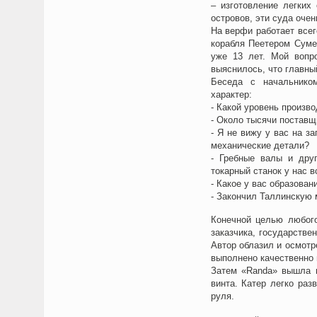
– изготовление легких
островов, эти суда очен
На верфи работает всег
корабля Пеетером Суме
уже 13 лет. Мой вопр
выяснилось, что главный
Беседа с начальнико
характер:
- Какой уровень произв
- Около тысячи поставщ
- Я не вижу у вас на з
механические детали?
- Гребные валы и дру
токарный станок у нас в
- Какое у вас образован
- Закончил Таллинскую
Конечной целью любого
заказчика, государстве
Автор облазил и осмотре
выполнено качественно 
Затем «Randa» вышла в
винта. Катер легко раз
руля.