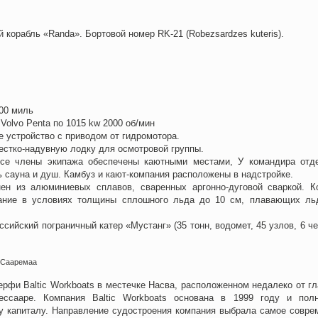
 корабль «Randa». Бортовой номер RK-21 (Robezsardzes kuteris).
00 миль
Volvo Penta по 1015 kw 2000 об/мин
устройство c приводом от гидромотора.
естко-надувную лодку для осмотровой группы.
Все члены экипажа обеспечены каютными местами, У командира отд
ь сауна и душ. Камбуз и кают-компания расположены в надстройке.
ен из алюминиевых сплавов, сваренных аргонно-дуговой сваркой. К
ание в условиях толщины сплошного льда до 10 см, плавающих л
сийский пограничный катер «Мустанг» (35 тонн, водомет, 45 узлов, 6 че
 Сааремаа
ерфи Baltic Workboats в местечке Насва, расположенном недалеко от гл
ессааре. Компания Baltic Workboats основана в 1999 году и пол
у капиталу. Направление судостроения компания выбрала самое совре