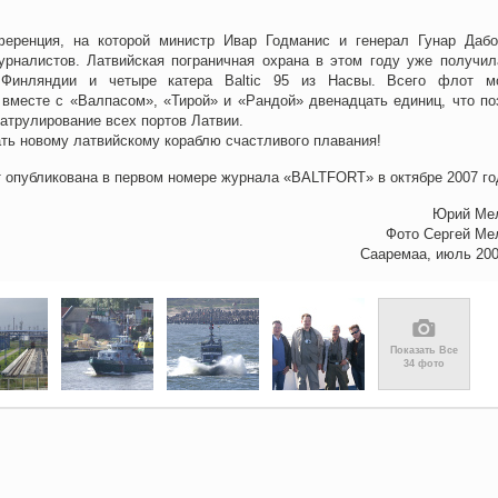
ференция, на которой министр Ивар Годманис и генерал Гунар Даб
урналистов. Латвийская пограничная охрана в этом году уже получил
 Финляндии и четыре катера Baltic 95 из Насвы. Всего флот м
 вместе с «Валпасом», «Тирой» и «Рандой» двенадцать единиц, что по
атрулирование всех портов Латвии.
ть новому латвийскому кораблю счастливого плавания!
 опубликована в первом номере журнала «BALTFORT» в октябре 2007 го
Юрий Ме
Фото Сергей Ме
Сааремаа, июль 200
📷
Показать Все
34 фото