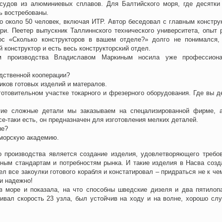
 судов из алюминиевых сплавов. Для Балтийского моря, где десятки
ь востребованы.
о около 50 человек, включая ИТР. Автор беседовал с главным констру
ри. Пеетер выпускник Таллиннского технического университета, опыт 
ос «Сколько конструкторов в вашем отделе?» долго не понимался,
 конструктор и есть весь конструкторский отдел.
м производства Владиславом Маркиным носила уже профессион
одственной кооперации?
иков готовых изделий и матералов.
аготовительном участке токарного и фрезерного оборудования. Где вы д
гие сложные детали мы заказываем на спецализированной фирме, 
се-таки есть, он предназначен для изготовления мелких деталей.
ие?
 морскую академию.
 производства является создание изделия, удовлетворяющего требо
нным стандартам и потребностям рынка. И такие изделия в Насва созд
л все закоулки готового корабля и констатировал – придраться не к чем
и надежно!
 море и показала, на что способны шведские дизеля и два пятилоп
вивал скорость 23 узла, был устойчив на ходу и на волне, хорошо сл