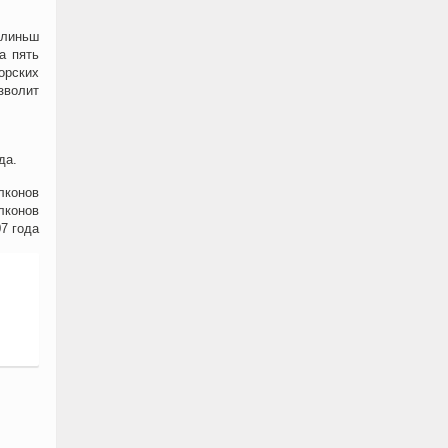
олиньш
а пять
орских
зволит
да.
лконов
лконов
7 года