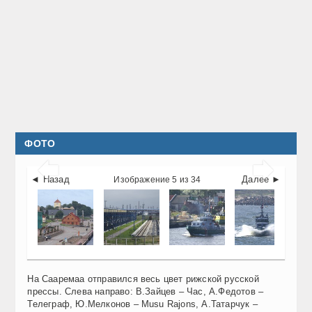
ФОТО


◄ Назад
Далее ►
Изображение 5 из 34
На Сааремаа отправился весь цвет рижской русской
прессы. Слева направо: В.Зайцев – Час, А.Федотов –
Телеграф, Ю.Мелконов – Musu Rajons, А.Татарчук –