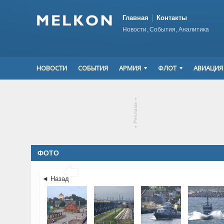
Главная
Контакты
Новости, События, Аналитика
НОВОСТИ
СОБЫТИЯ
АРМИЯ
ФЛОТ
АВИАЦИЯ
▾
Реклама
▾
ФОТО

◄ Назад