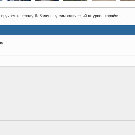
ja вручает генералу Даболиньшу символический штурвал корабля
ям.