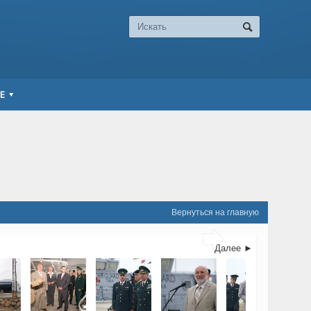
Е
Вернуться на главную

Далее ►