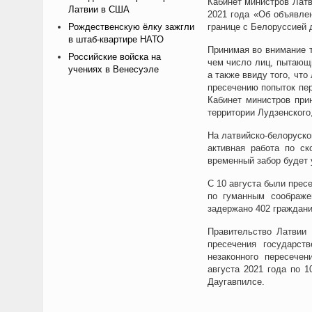
Кабинет министров Латв
Латвии в США
2021 года «Об объявле
Рождественскую ёлку зажгли
границе с Белоруссией 
в штаб-квартире НАТО
Принимая во внимание т
Российские войска на
чем число лиц, пытающ
учениях в Венесуэле
а также ввиду того, чт
пресечению попыток пе
Кабинет министров при
территории Лудзенского,
На латвийско-белоруско
активная работа по ск
временный забор будет 
С 10 августа были прес
по гуманным соображе
задержано 402 граждани
Правительство Латвии 
пресечения государст
незаконного пересечен
августа 2021 года по 
Даугавпилсе.