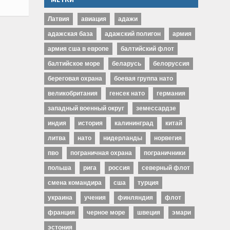
Латвия
авиация
адажи
адажская база
адажский полигон
армия
армия сша в европе
балтийский флот
балтийское море
беларусь
белоруссия
береговая охрана
боевая группа нато
великобритания
генсек нато
германия
западный военный округ
земессардзе
индия
история
калининград
китай
литва
нато
нидерланды
норвегия
пво
пограничная охрана
пограничники
польша
рига
россия
северный флот
смена командира
сша
турция
украина
учения
финляндия
флот
франция
черное море
швеция
эмари
эстония