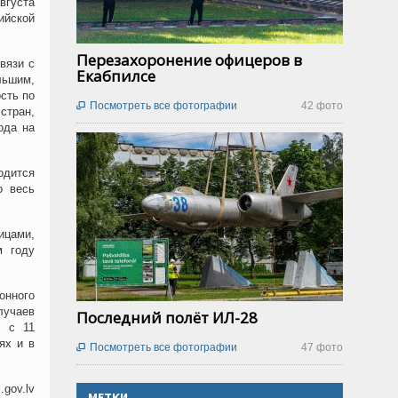
вгуста
ийской
Перезахоронение офицеров в
вязи с
Екабпилсе
льшим,
сть по
Посмотреть все фотографии
42 фото

стран,
ода на
одится
о весь
ицами,
м году
онного
лучаев
Последний полёт ИЛ-28
ю с 11
ях и в
Посмотреть все фотографии
47 фото

gov.lv
МЕТКИ