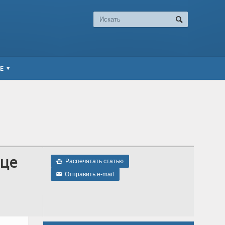
Е
ице
Распечатать статью

Отправить e-mail
✉