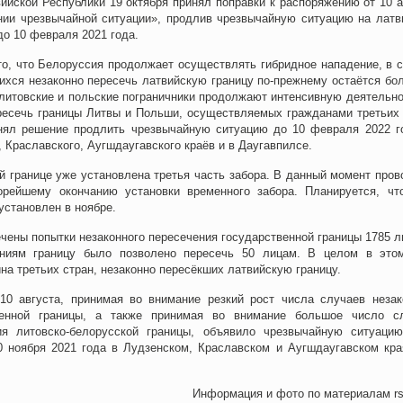
ийской Республики 19 октября принял поправки к распоряжению от 10 а
нии чрезвычайной ситуации», продлив чрезвычайную ситуацию на латв
до 10 февраля 2021 года.
о, что Белоруссия продолжает осуществлять гибридное нападение, в с
ихся незаконно пересечь латвийскую границу по-прежнему остаётся бо
о литовские и польские пограничники продолжают интенсивную деятельно
ресечь границы Литвы и Польши, осуществляемых гражданами третьих 
нял решение продлить чрезвычайную ситуацию до 10 февраля 2022 г
 Краславского, Аугшдаугавского краёв и в Даугавпилсе.
й границе уже установлена третья часть забора. В данный момент пров
орейшему окончанию установки временного забора. Планируется, чт
установлен в ноябре.
ечены попытки незаконного пересечения государственной границы 1785 л
ниям границу было позволено пересечь 50 лицам. В целом в это
на третьих стран, незаконно пересёкших латвийскую границу.
10 августа, принимая во внимание резкий рост числа случаев незак
венной границы, а также принимая во внимание большое число с
ия литовско-белорусской границы, объявило чрезвычайную ситуаци
10 ноября 2021 года в Лудзенском, Краславском и Аугшдаугавском кра
Информация и фото по материалам rs.