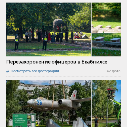
Перезахоронение офицеров в Екабпилсе
Посмотреть все фотографии
42 фото
