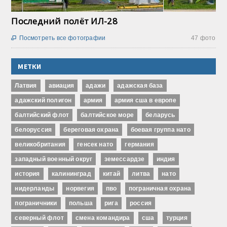
Последний полёт ИЛ-28
Посмотреть все фотографии
47 фото

МЕТКИ
Латвия
авиация
адажи
адажская база
адажский полигон
армия
армия сша в европе
балтийский флот
балтийское море
беларусь
белоруссия
береговая охрана
боевая группа нато
великобритания
генсек нато
германия
западный военный округ
земессардзе
индия
история
калининград
китай
литва
нато
нидерланды
норвегия
пво
пограничная охрана
пограничники
польша
рига
россия
северный флот
смена командира
сша
турция