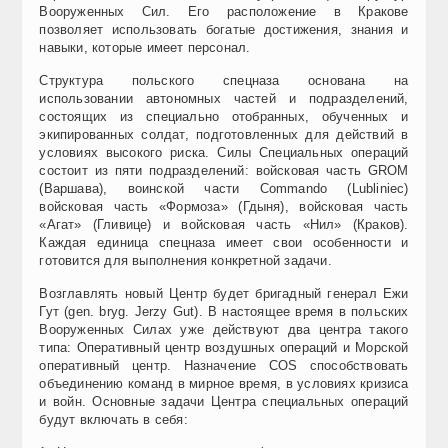
Вооруженных Сил. Его расположение в Кракове
позволяет использовать богатые достижения, знания и
навыки, которые имеет персонал.
Структура польского спецназа основана на
использовании автономных частей и подразделений,
состоящих из специально отобранных, обученных и
экипированных солдат, подготовленных для действий в
условиях высокого риска. Силы Специальных операций
состоит из пяти подразделений: войсковая часть GROM
(Варшава), воинской части Commando (Lubliniec)
войсковая часть «Формоза» (Гдыня), войсковая часть
«Агат» (Гливице) и войсковая часть «Нил» (Краков).
Каждая единица спецназа имеет свои особенности и
готовится для выполнения конкретной задачи.
Возглавлять новый Центр будет бригадный генерал Ежи
Гут (gen. bryg. Jerzy Gut). В настоящее время в польских
Вооруженных Силах уже действуют два центра такого
типа: Оперативный центр воздушных операций и Морской
оперативный центр. Назначение COS способствовать
объединению команд в мирное время, в условиях кризиса
и войн. Основные задачи Центра специальных операций
будут включать в себя: