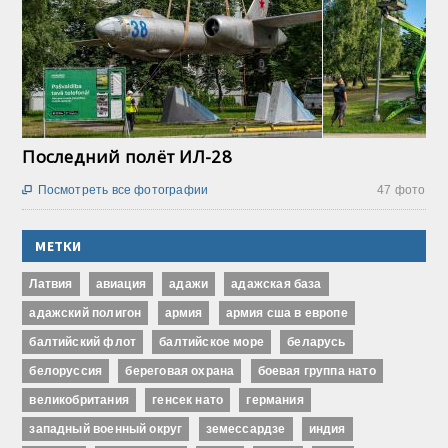
Последний полёт ИЛ-28
Посмотреть все фотографии
47 фото

МЕТКИ
Латвия
авиация
адажи
адажская база
адажский полигон
армия
армия сша в европе
балтийский флот
балтийское море
беларусь
белоруссия
береговая охрана
боевая группа нато
великобритания
генсек нато
германия
западный военный округ
земессардзе
индия