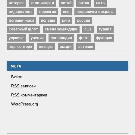
история
калининград
китай
литва
нато
нидерланды
норвегия
пво
пограничная охрана
пограничники
польша
рига
россия
северный флот
смена командира
сша
турция
украина
учения
финляндия
флот
франция
черное море
швеция
эмари
эстония
МЕТА
Войти
RSS
записей
RSS
комментариев
WordPress.org