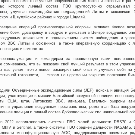
 прошло совместное учение вооружённых сил Литвы и союзных стран Vi
ах которого личный состав ПВО круглосуточно отрабатывал з
роны, улучшая взаимодействие подразделений Литвы и союзников. 
ском и Шяуляйском районах и городе Шяуляй.
оведение операций противовоздушной обороны, включая боевое воз
ление боем, дозаправку в воздухе и действия в Центре воздушных опе
 воздушным движением с подключением систем наблюдения и упра
вом ВВС Литвы и союзников, а также оперативную координацию с 
 позициях и самолетах.
военнослужащим и командирам за проявленную вами вовлеченн
е сомневаюсь, что вы показали свой лучший результат в этом упражне
з вас узнал что-то новое, расширил свой опыт и улучшил себя на 
ективной готовности, — сказал на церемонии закрытия полковник Лит
одили Объединенные экспедиционные силы (JEF), войска и авиация Бе
ции, участвующие в миссии Балтийской воздушной полиции, военносл
оты США, штаб Литовских ВВС, авиабаза, Батальон обороны ави
ия и управления воздушным пространством, ремонтная база вооруж
военная полиция и личный состав Добровольческих сил национальной об
lcon 2022 использовались системы ПВО малой дальности RBS70 и
fe MkIV и Sentinel, а также системы ПВО средней дальности NASAMS. 
ьзовали многофункциональную АОС, поддерживаемую наземным ра