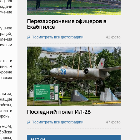
gilant
адачи
Учение
Перезахоронение офицеров в
Екабпилсе
душное
раций,
Посмотреть все фотографии
42 фото

вления
личным
ость и
нии. Я
уровне
овских
льгии,
ужащие
абазы,
ения и
Последний полёт ИЛ-28
ороны.
Посмотреть все фотографии
47 фото

 GROM,
Войска
даром,
МЕТКИ