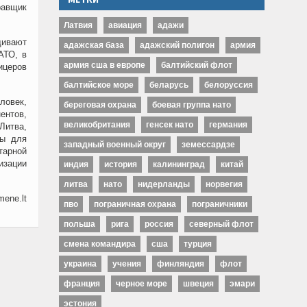
равщик
Латвия
авиация
адажи
щивают
адажская база
адажский полигон
армия
АТО, в
армия сша в европе
балтийский флот
ицеров
балтийское море
беларусь
белоруссия
ловек,
береговая охрана
боевая группа нато
нтов,
великобритания
генсек нато
германия
Литва,
ны для
западный военный округ
земессардзе
тарной
изации
индия
история
калининград
китай
литва
нато
нидерланды
норвегия
ene.lt
пво
пограничная охрана
пограничники
польша
рига
россия
северный флот
смена командира
сша
турция
украина
учения
финляндия
флот
франция
черное море
швеция
эмари
эстония