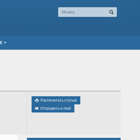
Е
Распечатать статью

Отправить e-mail
✉