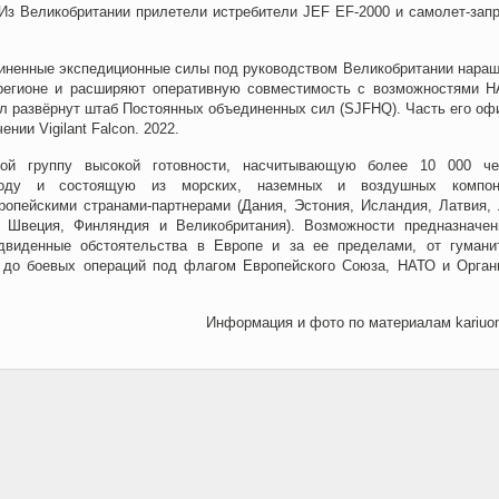
Из Великобритании прилетели истребители JEF EF-2000 и самолет-зап
единенные экспедиционные силы под руководством Великобритании нара
регионе и расширяют оперативную совместимость с возможностями Н
л развёрнут штаб Постоянных объединенных сил (SJFHQ). Часть его оф
нии Vigilant Falcon. 2022.
ой группу высокой готовности, насчитывающую более 10 000 че
оду и состоящую из морских, наземных и воздушных компоне
ропейскими странами-партнерами (Дания, Эстония, Исландия, Латвия, 
, Швеция, Финляндия и Великобритания). Возможности предназначе
двиденные обстоятельства в Европе и за ее пределами, от гумани
до боевых операций под флагом Европейского Союза, НАТО и Орган
Информация и фото по материалам kariuom