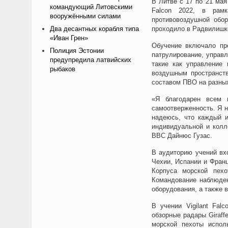
В Литве с 17 по 21 мая
командующий Литовскими
Falcon 2022, в рамк
вооружёнными силами
противовоздушной обо
Два десантных корабля типа
проходило в Радвилишк
«Иван Грен»
Обучение включало пр
Полиция Эстонии
патрулирование, управ
предупредила латвийских
такие как управление
рыбаков
воздушным пространст
составом ПВО на разных
«Я благодарен всем 
самоотверженность. Я н
надеюсь, что каждый и
индивидуальной и колл
ВВС Дайнюс Гузас.
В аудиторию учений вх
Чехии, Испании и Фран
Корпуса морской пех
Командование наблюден
оборудования, а также 
В учении Vigilant Fa
обзорные радары Giraf
морской пехоты испол