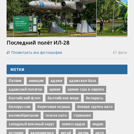
Последний полёт ИЛ-28
Посмотреть все фотографии
47 фото

МЕТКИ
Латвия
авиация
адажи
адажская база
адажский полигон
армия
армия сша в европе
балтийский флот
балтийское море
беларусь
белоруссия
береговая охрана
боевая группа нато
великобритания
генсек нато
германия
западный военный округ
земессардзе
индия
история
калининград
китай
литва
нато