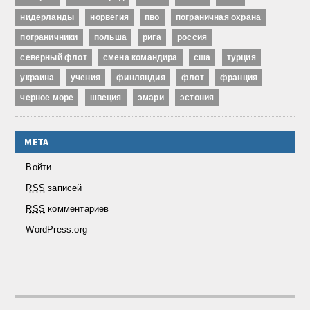
нидерланды
норвегия
пво
пограничная охрана
пограничники
польша
рига
россия
северный флот
смена командира
сша
турция
украина
учения
финляндия
флот
франция
черное море
швеция
эмари
эстония
МЕТА
Войти
RSS
записей
RSS
комментариев
WordPress.org