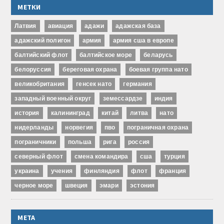
МЕТКИ
Латвия
авиация
адажи
адажская база
адажский полигон
армия
армия сша в европе
балтийский флот
балтийское море
беларусь
белоруссия
береговая охрана
боевая группа нато
великобритания
генсек нато
германия
западный военный округ
земессардзе
индия
история
калининград
китай
литва
нато
нидерланды
норвегия
пво
пограничная охрана
пограничники
польша
рига
россия
северный флот
смена командира
сша
турция
украина
учения
финляндия
флот
франция
черное море
швеция
эмари
эстония
МЕТА