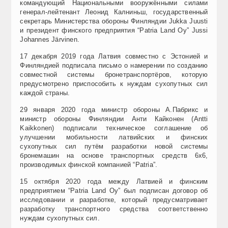
командующий Национальными вооружёнными силами
генерал-лейтенант Леонид Калниньш, государственный
секретарь Министерства обороны Финляндии Jukka Juusti
и президент финского предприятия “Patria Land Oy” Jussi
Johannes Järvinen.
17 декабря 2019 года Латвия совместно с Эстонией и
Финляндией подписала письмо о намерении по созданию
совместной системы бронетранспортёров, которую
предусмотрено приспособить к нуждам сухопутных сил
каждой страны.
29 января 2020 года министр обороны А.Пабрикс и
министр обороны Финляндии Анти Кайконен (Antti
Kaikkonen) подписали техническое соглашение об
улучшении мобильности латвийских и финских
сухопутных сил путём разработки новой системы
бронемашин на основе транспортных средств 6х6,
производимых финской компанией “Patria”.
15 октября 2020 года между Латвией и финским
предприятием “Patria Land Oy” был подписан договор об
исследовании и разработке, который предусматривает
разработку транспортного средства соответственно
нуждам сухопутных сил.