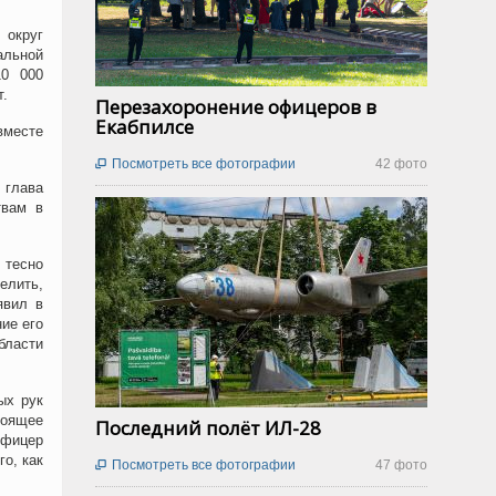
 округ
альной
10 000
.
Перезахоронение офицеров в
Екабпилсе
вместе
Посмотреть все фотографии
42 фото

 глава
твам в
 тесно
елить,
явил в
ние его
бласти
ых рук
тоящее
Последний полёт ИЛ-28
Офицер
о, как
Посмотреть все фотографии
47 фото
