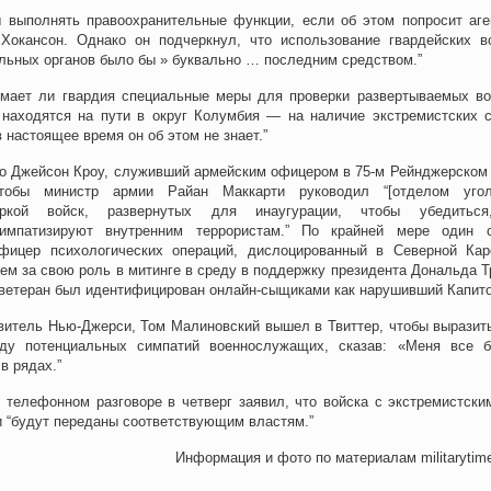
 выполнять правоохранительные функции, если об этом попросит аге
Хокансон. Однако он подчеркнул, что использование гвардейских в
льных органов было бы » буквально … последним средством.”
имает ли гвардия специальные меры для проверки развертываемых в
 находятся на пути в округ Колумбия — на наличие экстремистских с
в настоящее время он об этом не знает.”
о Джейсон Кроу, служивший армейским офицером в 75-м Рейнджерском 
тобы министр армии Райан Маккарти руководил “[отделом уго
еркой войск, развернутых для инаугурации, чтобы убедиться
импатизируют внутренним террористам.” По крайней мере один 
фицер психологических операций, дислоцированный в Северной Кар
ем за свою роль в митинге в среду в поддержку президента Дональда Т
 ветеран был идентифицирован онлайн-сыщиками как нарушивший Капит
витель Нью-Джерси, Том Малиновский вышел в Твиттер, чтобы выразит
оду потенциальных симпатий военнослужащих, сказав: «Меня все 
в рядах.”
 телефонном разговоре в четверг заявил, что войска с экстремистски
 “будут переданы соответствующим властям.”
Информация и фото по материалам militarytim