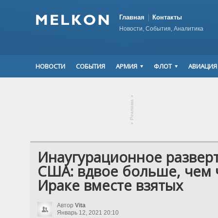
Главная
Контакты
Новости, События, Аналитика
НОВОСТИ
СОБЫТИЯ
АРМИЯ
ФЛОТ
АВИАЦИЯ
▾
Реклама
▾
Инаугурационное развер
США: вдвое больше, чем 
Ираке вместе взятых
Автор
Vita
Январь 12, 2021 20:10