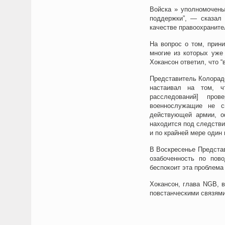
Войска » уполномочены
поддержки”, — сказал 
качестве правоохраните
На вопрос о том, прин
многие из которых уже
Хокансон ответил, что “
Представитель Колорад
настаивал на том, ч
расследований] пров
военнослужащие не с
действующей армии, о
находится под следстви
и по крайней мере один
В Воскресенье Предста
озабоченность по пов
беспокоит эта проблема 
Хокансон, глава NGB, в
повстанческими связями