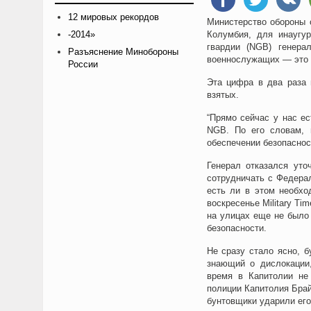
12 мировых рекордов
Министерство обороны 
-2014»
Колумбия, для инаугу
гвардии (NGB) генера
Разъяснение Минобороны
военнослужащих — это п
России
Эта цифра в два раза 
взятых.
“Прямо сейчас у нас е
NGB. По его словам, 
обеспечении безопасност
Генерал отказался уто
сотрудничать с Федера
есть ли в этом необхо
воскресенье Military Ti
на улицах еще не было
безопасности.
Не сразу стало ясно, б
знающий о дислокации,
время в Капитолии не
полиции Капитолия Брай
бунтовщики ударили его