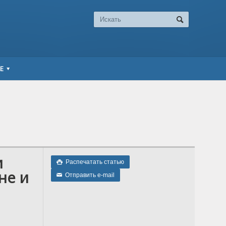
Е
и
Распечатать статью

не и
Отправить e-mail
✉