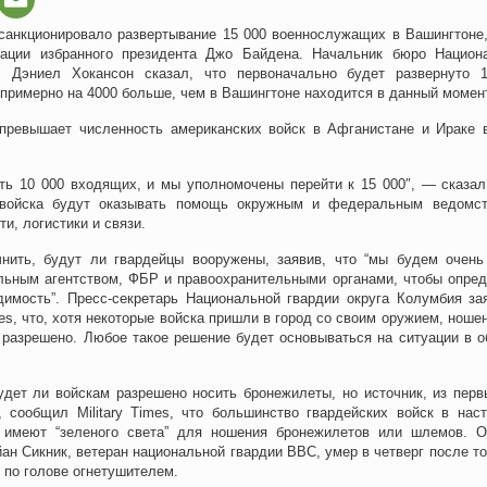
санкционировало развертывание 15 000 военнослужащих в Вашингтоне,
рации избранного президента Джо Байдена. Начальник бюро Национ
л Дэниел Хокансон сказал, что первоначально будет развернуто 
римерно на 4000 больше, чем в Вашингтоне находится в данный момент
превышает численность американских войск в Афганистане и Ираке 
сть 10 000 входящих, и мы уполномочены перейти к 15 000″, — сказал
войска будут оказывать помощь окружным и федеральным ведомс
и, логистики и связи.
чнить, будут ли гвардейцы вооружены, заявив, что “мы будем очень
льным агентством, ФБР и правоохранительными органами, чтобы опред
димость”. Пресс-секретарь Национальной гвардии округа Колумбия за
mes, что, хотя некоторые войска пришли в город со своим оружием, ноше
 разрешено. Любое такое решение будет основываться на ситуации в о
удет ли войскам разрешено носить бронежилеты, но источник, из перв
 сообщил Military Times, что большинство гвардейских войск в нас
 имеют “зеленого света” для ношения бронежилетов или шлемов. 
ан Сикник, ветеран национальной гвардии ВВС, умер в четверг после тог
 по голове огнетушителем.