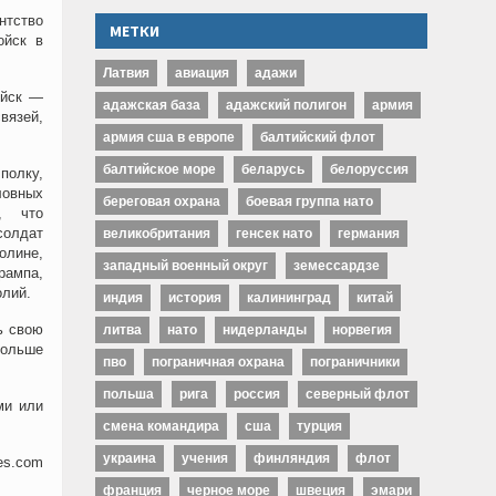
нтство
МЕТКИ
ойск в
Латвия
авиация
адажи
ойск —
адажская база
адажский полигон
армия
вязей,
армия сша в европе
балтийский флот
балтийское море
беларусь
белоруссия
полку,
ловных
береговая охрана
боевая группа нато
, что
солдат
великобритания
генсек нато
германия
олине,
западный военный округ
земессардзе
рампа,
олий.
индия
история
калининград
китай
ь свою
литва
нато
нидерланды
норвегия
больше
пво
пограничная охрана
пограничники
польша
рига
россия
северный флот
ми или
смена командира
сша
турция
украина
учения
финляндия
флот
es.com
франция
черное море
швеция
эмари