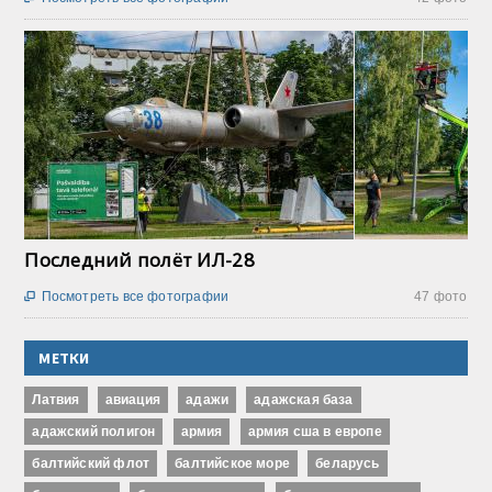
Последний полёт ИЛ-28
Посмотреть все фотографии
47 фото

МЕТКИ
Латвия
авиация
адажи
адажская база
адажский полигон
армия
армия сша в европе
балтийский флот
балтийское море
беларусь