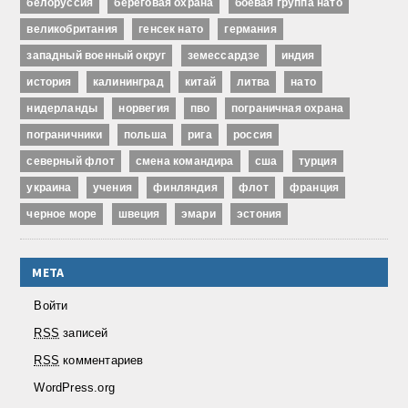
белоруссия
береговая охрана
боевая группа нато
великобритания
генсек нато
германия
западный военный округ
земессардзе
индия
история
калининград
китай
литва
нато
нидерланды
норвегия
пво
пограничная охрана
пограничники
польша
рига
россия
северный флот
смена командира
сша
турция
украина
учения
финляндия
флот
франция
черное море
швеция
эмари
эстония
МЕТА
Войти
RSS
записей
RSS
комментариев
WordPress.org