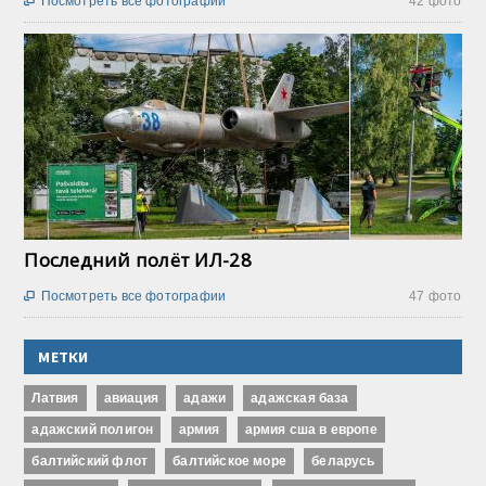
Посмотреть все фотографии
42 фото

Последний полёт ИЛ-28
Посмотреть все фотографии
47 фото

МЕТКИ
Латвия
авиация
адажи
адажская база
адажский полигон
армия
армия сша в европе
балтийский флот
балтийское море
беларусь