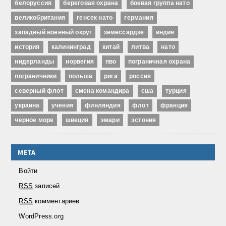
белоруссия
береговая охрана
боевая группа нато
великобритания
генсек нато
германия
западный военный округ
земессардзе
индия
история
калининград
китай
литва
нато
нидерланды
норвегия
пво
пограничная охрана
пограничники
польша
рига
россия
северный флот
смена командира
сша
турция
украина
учения
финляндия
флот
франция
черное море
швеция
эмари
эстония
МЕТА
Войти
RSS
записей
RSS
комментариев
WordPress.org