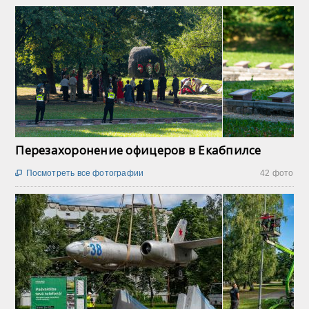
Перезахоронение офицеров в Екабпилсе
Посмотреть все фотографии
42 фото
