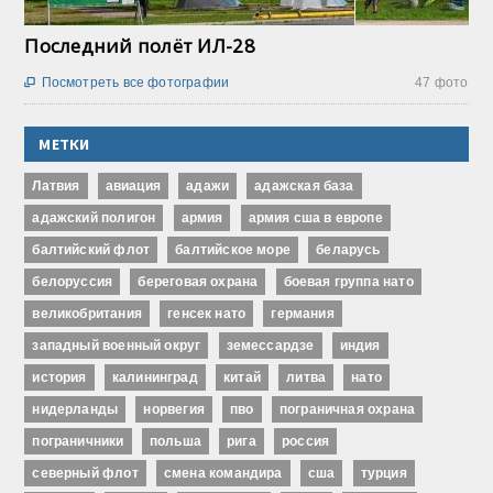
Последний полёт ИЛ-28
Посмотреть все фотографии
47 фото

МЕТКИ
Латвия
авиация
адажи
адажская база
адажский полигон
армия
армия сша в европе
балтийский флот
балтийское море
беларусь
белоруссия
береговая охрана
боевая группа нато
великобритания
генсек нато
германия
западный военный округ
земессардзе
индия
история
калининград
китай
литва
нато
нидерланды
норвегия
пво
пограничная охрана
пограничники
польша
рига
россия
северный флот
смена командира
сша
турция