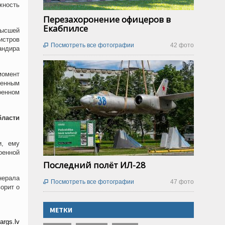
жность
Перезахоронение офицеров в
Екабпилсе
Высшей
истров
Посмотреть все фотографии
42 фото

андира
момент
оенным
енном
бласти
и, ему
оенной
Последний полёт ИЛ-28
нерала
Посмотреть все фотографии
47 фото

орит о
МЕТКИ
args.lv