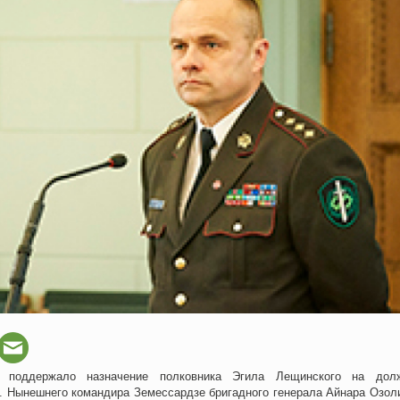
и поддержало назначение полковника Эгила Лещинского на дол
. Нынешнего командира Земессардзе бригадного генерала Айнара Озол