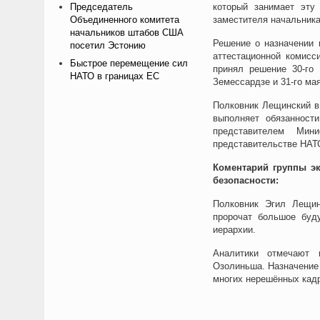
Председатель
который занимает эту 
Объединенного комитета
заместителя начальника
начальников штабов США
Решение о назначении 
посетил Эстонию
аттестационной комисс
Быстрое перемещение сил
принял решение 30-го
НАТО в границах ЕС
Земессардзе и 31-го ма
Полковник Лещинский в
выполняет обязанност
представителем Мин
представительстве НАТО
Коментарий группы эк
безопасности:
Полковник Эгил Лещин
пророчат большое буд
иерархии.
Аналитики отмечают 
Озолиньша. Назначение 
многих нерешённых кадр