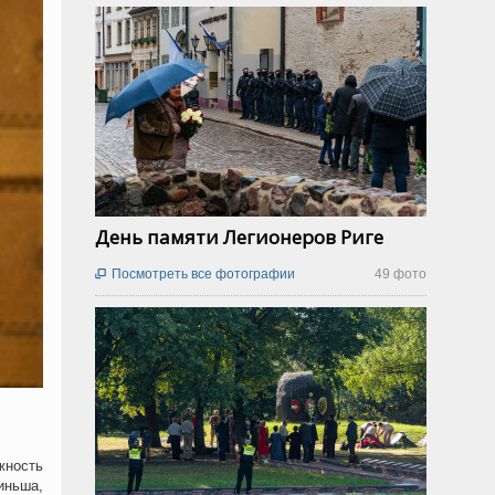
День памяти Легионеров Риге
Посмотреть все фотографии
49 фото

жность
иньша,