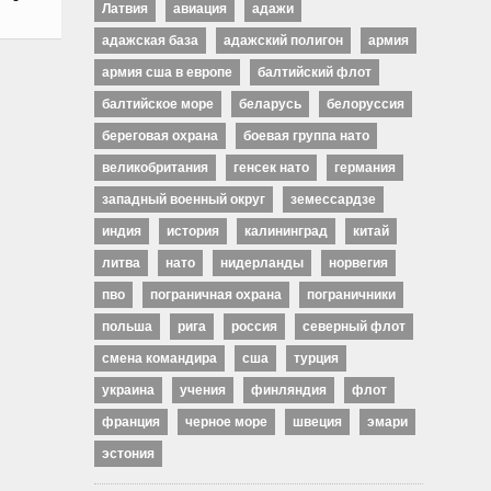
Латвия
авиация
адажи
адажская база
адажский полигон
армия
армия сша в европе
балтийский флот
балтийское море
беларусь
белоруссия
береговая охрана
боевая группа нато
великобритания
генсек нато
германия
западный военный округ
земессардзе
индия
история
калининград
китай
литва
нато
нидерланды
норвегия
пво
пограничная охрана
пограничники
польша
рига
россия
северный флот
смена командира
сша
турция
украина
учения
финляндия
флот
франция
черное море
швеция
эмари
эстония