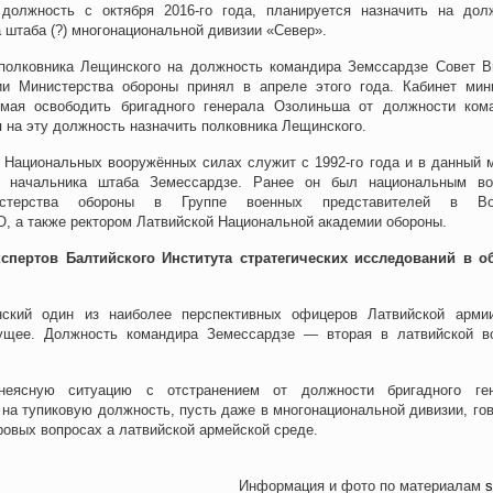
должность с октября 2016-го года, планируется назначить на дол
 штаба (?) многонациональной дивизии «Север».
полковника Лещинского на должность командира Земссардзе Совет 
ии Министерства обороны принял в апреле этого года. Кабинет мин
 мая освободить бригадного генерала Озолиньша от должности ком
я на эту должность назначить полковника Лещинского.
 Национальных вооружённых силах служит с 1992-го года и в данный 
и начальника штаба Земессардзе. Ранее он был национальным в
истерства обороны в Группе военных представителей в Во
, а также ректором Латвийской Национальной академии обороны.
спертов Балтийского Института стратегических исследований в о
ский один из наиболее перспективных офицеров Латвийской арми
ущее. Должность командира Земессардзе — вторая в латвийской в
неясную ситуацию с отстранением от должности бригадного ге
на тупиковую должность, пусть даже в многонациональной дивизии, гов
овых вопросах а латвийской армейской среде.
Информация и фото по материалам
s