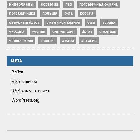
нидерланды
норвегия
пво
пограничная охрана
пограничники
польша
рига
россия
северный флот
смена командира
сша
турция
украина
учения
финляндия
флот
франция
черное море
швеция
эмари
эстония
МЕТА
Войти
RSS
записей
RSS
комментариев
WordPress.org