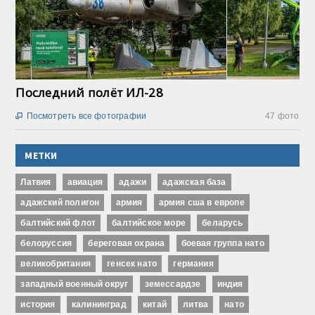
Последний полёт ИЛ-28
Посмотреть все фотографии
47 фото

МЕТКИ
Латвия
авиация
адажи
адажская база
адажский полигон
армия
армия сша в европе
балтийский флот
балтийское море
беларусь
белоруссия
береговая охрана
боевая группа нато
великобритания
генсек нато
германия
западный военный округ
земессардзе
индия
история
калининград
китай
литва
нато