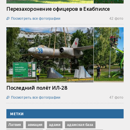
Перезахоронение офицеров в Екабпилсе
Посмотреть все фотографии
42 фото

Последний полёт ИЛ-28
Посмотреть все фотографии
47 фото

МЕТКИ
Латвия
авиация
адажи
адажская база