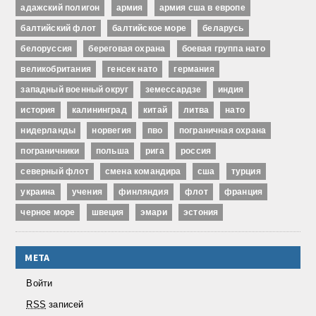
адажский полигон
армия
армия сша в европе
балтийский флот
балтийское море
беларусь
белоруссия
береговая охрана
боевая группа нато
великобритания
генсек нато
германия
западный военный округ
земессардзе
индия
история
калининград
китай
литва
нато
нидерланды
норвегия
пво
пограничная охрана
пограничники
польша
рига
россия
северный флот
смена командира
сша
турция
украина
учения
финляндия
флот
франция
черное море
швеция
эмари
эстония
МЕТА
Войти
RSS
записей