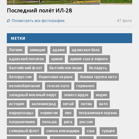
Последний полёт ИЛ-28
Посмотреть все фотографии
47 фото

МЕТКИ
Латвия
авиация
адажи
адажская база
адажский полигон
армия
армия сша в европе
балтийский флот
балтийское море
беларусь
белоруссия
береговая охрана
боевая группа нато
великобритания
генсек нато
германия
западный военный округ
земессардзе
индия
история
калининград
китай
литва
нато
нидерланды
норвегия
пво
пограничная охрана
пограничники
польша
рига
россия
северный флот
смена командира
сша
турция