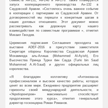
семейств Ан-132, Ан-148 и Ан-178. Также планируется
запуск кооперационного производства Ан-132 в
Саудовской Аравии. «Состоялось очень важное событие
в кооперации с партнерами из Саудовской Аравии. От
договоренностей мы перешли к конкретным шагам в
наших деловых отношениях. Этот документ можно
рассматривать как дорожную карту нашего
взаимодействия по совместным программам », отметил
Михаил Гвоздев.
Церемония подписания Соглашения проходила на
выставке ADEF-2016 в присутствии заместителя
Секретаря обороны Королевства Саудовская Аравия
Мохаммеда аль-Алиша (Mohammed Al-Ayish), Его
Высочества Принца Турки бин Сауда (Turki bin Saud
Mohammed A.Al-Saud) и других официальных лиц
королевства.
«Я благодарен коллективу «Антонова»за
профессионализм и высокое качество работы, которую
ценят во всем мире. Ежедневно предприятие расширяет
горизонты своей международной деятельности, и
«Укроборонпром» максимально способствует
продолжению этого курса», отметил генеральный
директор госконцерна Роман Романов.