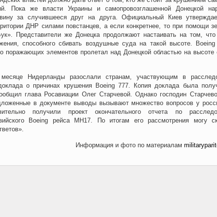
ий. Пока же власти Украины и самопровозглашенной Донецкой на
 вину за случившееся друг на друга. Официальный Киев утверждае
ритории ДНР силами повстанцев, а если конкретнее, то при помощи зе
Бук». Представители же Донецка продолжают настаивать на том, что
жения, способного сбивать воздушные суда на такой высоте. Boeing
го поражающих элементов пролетал над Донецкой областью на высоте
месяце Нидерланды разослали странам, участвующим в расслед
доклада о причинах крушения Boeing 777. Копия доклада была полу
сообщил глава Росавиации Олег Старчевой. Однако господин Старчев
едложенные в документе выводы вызывают множество вопросов у росс
ительно получили проект окончательного отчета по расследо
зийского Boeing рейса MH17. По итогам его рассмотрения могу ск
тветов».
Информация и фото по материалам
militarypari