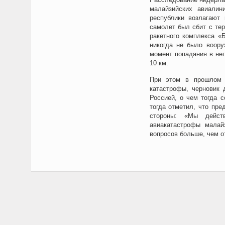
малайзийских авиалин
республики возлагают
самолет был сбит с тер
ракетного комплекса «
никогда не было воору
момент попадания в не
10 км.
При этом в прошлом 
катастрофы, черновик 
Россией, о чем тогда 
тогда отметил, что пр
стороны: «Мы действ
авиакатастрофы малай
вопросов больше, чем о