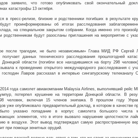
ндов заявило, что готово опубликовать свой окончательный док
инах катастрофы 13 октября.
ся в пресс-релизе, близкие и родственники погибших в результате кр
будут проинформированы об итогах расследования заблаговремен
клада, на специальном закрытом собрании. Когда именно это произойд
ем родственникам будут разосланы приглашения на мероприятие с ука
тое после трагедии, не было независимым» Глава МИД РФ Сергей 
е получает данных технического расследования прошлогодней ката
в Донецкой области (погибли все находившиеся на борту 298 человек)
изывала к проведению открытого международного расследования с уч
господин Лавров рассказал в интервью сингапурскому телеканалу C
2014 года самолет авиакомпании Malaysia Airlines, выполнявший рейс M
мпур, потерпел крушение на территории Донецкой области. В резу
298 человек, включая 15 членов экипажа. В прошлом году Упра
ов уже опубликовало предварительный доклад, в котором в качестве п
было указано попадание в корпус самолета большого числа м
жающих элементов, что в итоге вызвало нарушение целостности лай
нию в воздухе. Этот вывод подтверждал самую распространенную ве
бит при помощи зенитных орудий.
дских властей должно дать ответ о том, кто же стоит за крушением са