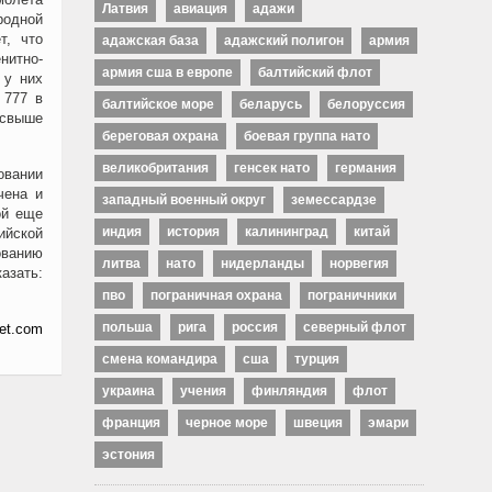
Латвия
авиация
адажи
родной
т, что
адажская база
адажский полигон
армия
нитно-
армия сша в европе
балтийский флот
 у них
 777 в
балтийское море
беларусь
белоруссия
 свыше
береговая охрана
боевая группа нато
великобритания
генсек нато
германия
овании
чена и
западный военный округ
земессардзе
ой еще
индия
история
калининград
китай
ийской
ванию
литва
нато
нидерланды
норвегия
азать:
пво
пограничная охрана
пограничники
польша
рига
россия
северный флот
tet.com
смена командира
сша
турция
украина
учения
финляндия
флот
франция
черное море
швеция
эмари
эстония