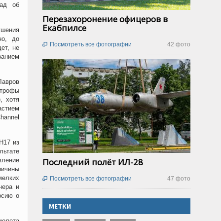
лад об
Перезахоронение офицеров в
Екабпилсе
ушения
но, до
Посмотреть все фотографии
42 фото

ет, не
занием
Лавров
строфы
, хотя
астием
hannel
H17 из
льтате
вление
Последний полёт ИЛ-28
ричины
елких
Посмотреть все фотографии
47 фото

нера и
рсию о
МЕТКИ
молета