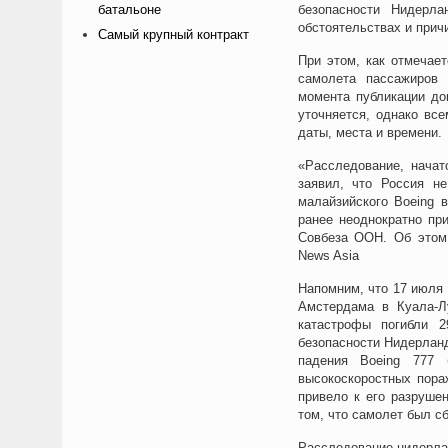
батальоне
безопасности Нидерла
обстоятельствах и прич
Самый крупный контракт
При этом, как отмечает
самолета пассажиров 
момента публикации до
уточняется, однако вс
даты, места и времени.
«Расследование, нача
заявил, что Россия н
малайзийского Boeing 
ранее неоднократно пр
Совбеза ООН. Об этом 
News Asia
Напомним, что 17 июля 
Амстердама в Куала-Лу
катастрофы погибли 
безопасности Нидерланд
падения Boeing 777 
высокоскоростных пора
привело к его разруше
том, что самолет был с
Расследование нидерлан