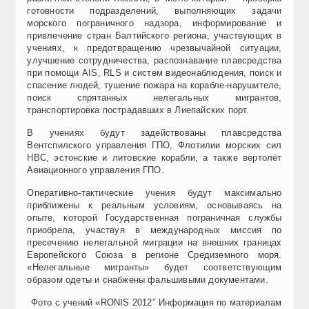
готовности подразделений, выполняющих задачи
морского пограничного надзора, информирование и
привлечение стран Балтийского региона, участвующих в
учениях, к предотвращению чрезвычайной ситуации,
улучшение сотрудничества, распознавание плавсредства
при помощи AIS, RLS и систем видеонаблюдения, поиск и
спасение людей, тушение пожара на корабле-нарушителе,
поиск спрятанных нелегальных мигрантов,
транспортировка пострадавших в Лиепайских порт.
В учениях будут задействованы плавсредства
Вентспилского управления ГПО, Флотилии морских сил
НВС, эстонские и литовские корабли, а также вертолёт
Авиационного управления ГПО.
Оперативно-тактические учения будут максимально
приближены к реальным условиям, основываясь на
опыте, которой Государственная пограничная службы
приобрела, участвуя в международных миссия по
пресечению нелегальной миграции на внешних границах
Европейского Союза в регионе Средиземного моря.
«Нелегальные мигранты» будет соответствующим
образом одеты и снабжены фальшивыми документами.
Фото с учений «RONIS 2012″ Информация по материалам