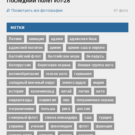
Последний полёт ИЛ-28
Посмотреть все фотографии
47 фото

МЕТКИ
Латвия
авиация
адажи
адажская база
адажский полигон
армия
армия сша в европе
балтийский флот
балтийское море
беларусь
белоруссия
береговая охрана
боевая группа нато
великобритания
генсек нато
германия
западный военный округ
земессардзе
индия
история
калининград
китай
литва
нато
нидерланды
норвегия
пво
пограничная охрана
пограничники
польша
рига
россия
северный флот
смена командира
сша
турция
украина
учения
финляндия
флот
франция
черное море
швеция
эмари
эстония