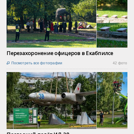
Перезахоронение офицеров в Екабпилсе
Посмотреть все фотографии
42 фото
