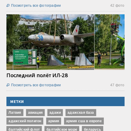
Посмотреть все фотографии
42 фото

Последний полёт ИЛ-28
Посмотреть все фотографии
47 фото

МЕТКИ
Латвия
авиация
адажи
адажская база
адажский полигон
армия
армия сша в европе
балтийский флот
балтийское море
беларусь