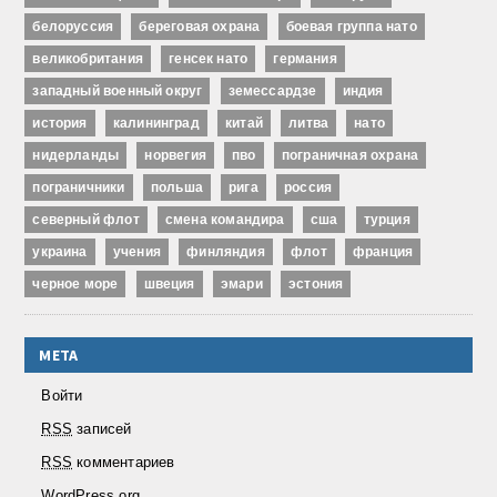
белоруссия
береговая охрана
боевая группа нато
великобритания
генсек нато
германия
западный военный округ
земессардзе
индия
история
калининград
китай
литва
нато
нидерланды
норвегия
пво
пограничная охрана
пограничники
польша
рига
россия
северный флот
смена командира
сша
турция
украина
учения
финляндия
флот
франция
черное море
швеция
эмари
эстония
МЕТА
Войти
RSS
записей
RSS
комментариев
WordPress.org