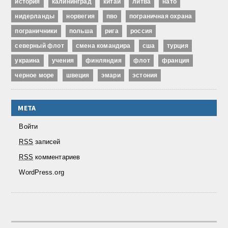
история
калининград
китай
литва
нато
нидерланды
норвегия
пво
пограничная охрана
пограничники
польша
рига
россия
северный флот
смена командира
сша
турция
украина
учения
финляндия
флот
франция
черное море
швеция
эмари
эстония
МЕТА
Войти
RSS
записей
RSS
комментариев
WordPress.org