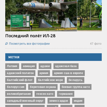
Последний полёт ИЛ-28
Посмотреть все фотографии
47 фото

МЕТКИ
Латвия
авиация
адажи
адажская база
адажский полигон
армия
армия сша в европе
балтийский флот
балтийское море
беларусь
белоруссия
береговая охрана
боевая группа нато
великобритания
генсек нато
германия
западный военный округ
земессардзе
индия