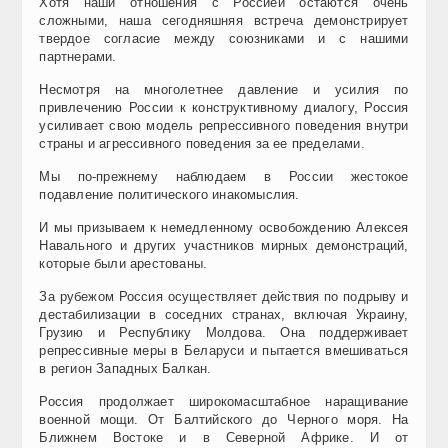
Хотя наши отношения с Россией остаются очень
сложными, наша сегодняшняя встреча демонстрирует
твердое согласие между союзниками и с нашими
партнерами.
Несмотря на многолетнее давление и усилия по
привлечению России к конструктивному диалогу, Россия
усиливает свою модель репрессивного поведения внутри
страны и агрессивного поведения за ее пределами.
Мы по-прежнему наблюдаем в России жестокое
подавление политического инакомыслия.
И мы призываем к немедленному освобождению Алексея
Навального и других участников мирных демонстраций,
которые были арестованы.
За рубежом Россия осуществляет действия по подрыву и
дестабилизации в соседних странах, включая Украину,
Грузию и Республику Молдова. Она поддерживает
репрессивные меры в Беларуси и пытается вмешиваться
в регион Западных Балкан.
Россия продолжает широкомасштабное наращивание
военной мощи. От Балтийского до Черного моря. На
Ближнем Востоке и в Северной Африке. И от