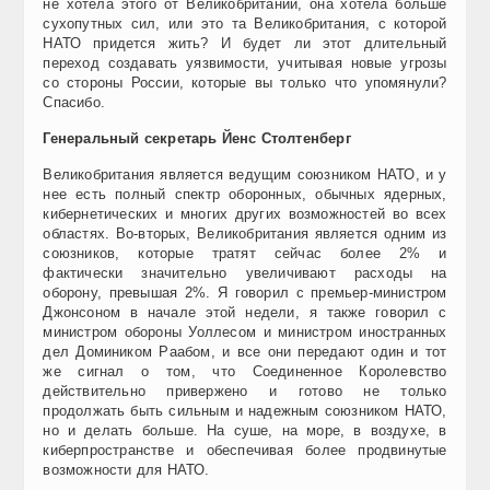
не хотела этого от Великобритании, она хотела больше
сухопутных сил, или это та Великобритания, с которой
НАТО придется жить? И будет ли этот длительный
переход создавать уязвимости, учитывая новые угрозы
со стороны России, которые вы только что упомянули?
Спасибо.
Генеральный секретарь Йенс Столтенберг
Великобритания является ведущим союзником НАТО, и у
нее есть полный спектр оборонных, обычных ядерных,
кибернетических и многих других возможностей во всех
областях. Во-вторых, Великобритания является одним из
союзников, которые тратят сейчас более 2% и
фактически значительно увеличивают расходы на
оборону, превышая 2%. Я говорил с премьер-министром
Джонсоном в начале этой недели, я также говорил с
министром обороны Уоллесом и министром иностранных
дел Домиником Раабом, и все они передают один и тот
же сигнал о том, что Соединенное Королевство
действительно привержено и готово не только
продолжать быть сильным и надежным союзником НАТО,
но и делать больше. На суше, на море, в воздухе, в
киберпространстве и обеспечивая более продвинутые
возможности для НАТО.