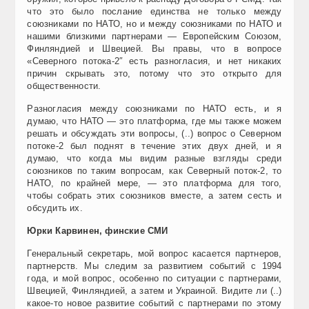
что это было послание единства не только между
союзниками по НАТО, но и между союзниками по НАТО и
нашими близкими партнерами — Европейским Союзом,
Финляндией и Швецией. Вы правы, что в вопросе
«Северного потока-2″ есть разногласия, и нет никаких
причин скрывать это, потому что это открыто для
общественности.
Разногласия между союзниками по НАТО есть, и я
думаю, что НАТО — это платформа, где мы также можем
решать и обсуждать эти вопросы, (..) вопрос о Северном
потоке-2 был поднят в течение этих двух дней, и я
думаю, что когда мы видим разные взгляды среди
союзников по таким вопросам, как Северный поток-2, то
НАТО, по крайней мере, — это платформа для того,
чтобы собрать этих союзников вместе, а затем сесть и
обсудить их.
Юрки Карвинен, финские СМИ
Генеральный секретарь, мой вопрос касается партнеров,
партнерств. Мы следим за развитием событий с 1994
года, и мой вопрос, особенно по ситуации с партнерами,
Швецией, Финляндией, а затем и Украиной. Видите ли (..)
какое-то новое развитие событий с партнерами по этому