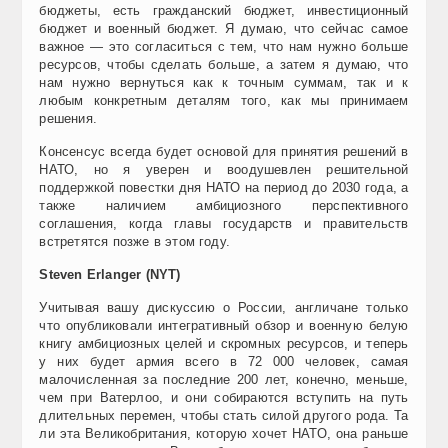
бюджеты, есть гражданский бюджет, инвестиционный
бюджет и военный бюджет. Я думаю, что сейчас самое
важное — это согласиться с тем, что нам нужно больше
ресурсов, чтобы сделать больше, а затем я думаю, что
нам нужно вернуться как к точным суммам, так и к
любым конкретным деталям того, как мы принимаем
решения.
Консенсус всегда будет основой для принятия решений в
НАТО, но я уверен и воодушевлен решительной
поддержкой повестки дня НАТО на период до 2030 года, а
также наличием амбициозного перспективного
соглашения, когда главы государств и правительств
встретятся позже в этом году.
Steven Erlanger (NYT)
Учитывая вашу дискуссию о России, англичане только
что опубликовали интегративный обзор и военную белую
книгу амбициозных целей и скромных ресурсов, и теперь
у них будет армия всего в 72 000 человек, самая
малочисленная за последние 200 лет, конечно, меньше,
чем при Ватерлоо, и они собираются вступить на путь
длительных перемен, чтобы стать силой другого рода. Та
ли эта Великобритания, которую хочет НАТО, она раньше