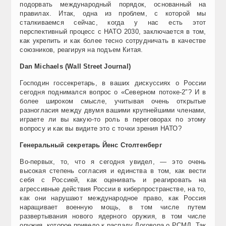
подорвать международный порядок, основанный на
правилах. Итак, одна из проблем, с которой мы
сталкиваемся сейчас, когда у нас есть этот
перспективный процесс с НАТО 2030, заключается в том,
как укрепить и как более тесно сотрудничать в качестве
союзников, реагируя на подъем Китая.
Dan Michaels (Wall Street Journal)
Господин госсекретарь, в ваших дискуссиях о России
сегодня поднимался вопрос о «Северном потоке-2″? И в
более широком смысле, учитывая очень открытые
разногласия между двумя вашими крупнейшими членами,
играете ли вы какую-то роль в переговорах по этому
вопросу и как вы видите это с точки зрения НАТО?
Генеральный секретарь Йенс Столтенберг
Во-первых, то, что я сегодня увидел, — это очень
высокая степень согласия и единства в том, как вести
себя с Россией, как оценивать и реагировать на
агрессивные действия России в киберпространстве, на то,
как они нарушают международное право, как Россия
наращивает военную мощь, в том числе путем
развертывания нового ядерного оружия, в том числе
оружия, которое привело к распаду Договора о РСМД. Так