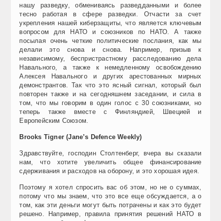
нашу разведку, обмениваясь разведданными и более
тесно работая в сфере разведки. Отчасти за счет
укрепления нашей киберзащиты, что является ключевым
вопросом для НАТО и союзников по НАТО. А также
посылая очень четкие политические послания, как мы
делали это снова и снова. Например, призыв к
независимому, беспристрастному расследованию дела
Навального, а также к немедленному освобождению
Алексея Навального и других арестованных мирных
демонстрантов. Так что это ясный сигнал, который был
повторен также и на сегодняшнем заседании, и сила в
том, что мы говорим в один голос с 30 союзниками, но
теперь также вместе с Финляндией, Швецией и
Европейским Союзом.
Brooks Tigner (Jane’s Defence Weekly)
Здравствуйте, господин Столтенберг, вчера вы сказали
нам, что хотите увеличить общее финансирование
сдерживания и расходов на оборону, и это хорошая идея.
Поэтому я хотел спросить вас об этом, но не о суммах,
потому что мы знаем, что это все еще обсуждается, а о
том, как эти деньги могут быть потрачены и как это будет
решено. Например, правила принятия решений НАТО в