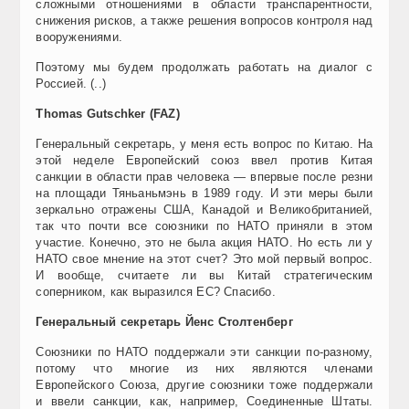
сложными отношениями в области транспарентности,
снижения рисков, а также решения вопросов контроля над
вооружениями.
Поэтому мы будем продолжать работать на диалог с
Россией. (..)
Thomas Gutschker (FAZ)
Генеральный секретарь, у меня есть вопрос по Китаю. На
этой неделе Европейский союз ввел против Китая
санкции в области прав человека — впервые после резни
на площади Тяньаньмэнь в 1989 году. И эти меры были
зеркально отражены США, Канадой и Великобританией,
так что почти все союзники по НАТО приняли в этом
участие. Конечно, это не была акция НАТО. Но есть ли у
НАТО свое мнение на этот счет? Это мой первый вопрос.
И вообще, считаете ли вы Китай стратегическим
соперником, как выразился ЕС? Спасибо.
Генеральный секретарь Йенс Столтенберг
Cоюзники по НАТО поддержали эти санкции по-разному,
потому что многие из них являются членами
Европейского Союза, другие союзники тоже поддержали
и ввели санкции, как, например, Соединенные Штаты.