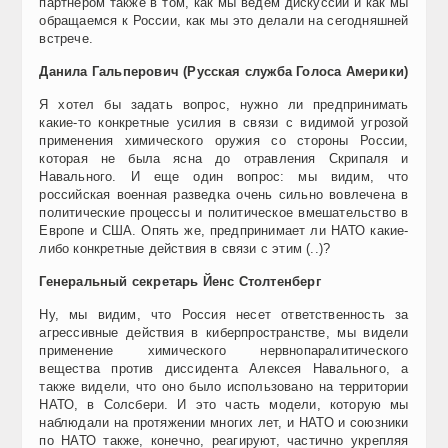
партнером также в том, как мы ведем дискуссии и как мы
обращаемся к России, как мы это делали на сегодняшней
встрече.
Данила Гальперович (Русская служба Голоса Америки)
Я хотел бы задать вопрос, нужно ли предпринимать
какие-то конкретные усилия в связи с видимой угрозой
применения химического оружия со стороны России,
которая не была ясна до отравления Скрипаля и
Навального. И еще один вопрос: мы видим, что
российская военная разведка очень сильно вовлечена в
политические процессы и политическое вмешательство в
Европе и США. Опять же, предпринимает ли НАТО какие-
либо конкретные действия в связи с этим (..)?
Генеральный секретарь Йенс Столтенберг
Ну, мы видим, что Россия несет ответственность за
агрессивные действия в киберпространстве, мы видели
применение химического нервнопаралитического
вещества против диссидента Алексея Навального, а
также видели, что оно было использовано на территории
НАТО, в Солсбери. И это часть модели, которую мы
наблюдали на протяжении многих лет, и НАТО и союзники
по НАТО также, конечно, реагируют, частично укрепляя