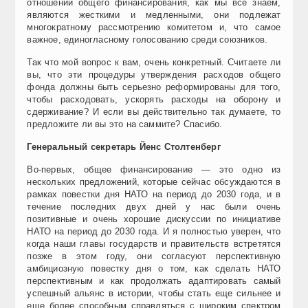
отношении общего финансирования, как мы все знаем,
являются жесткими и медленными, они подлежат
многократному рассмотрению комитетом и, что самое
важное, единогласному голосованию среди союзников.
Так что мой вопрос к вам, очень конкретный. Считаете ли
вы, что эти процедуры утверждения расходов общего
фонда должны быть серьезно реформированы для того,
чтобы расходовать, ускорять расходы на оборону и
сдерживание? И если вы действительно так думаете, то
предложите ли вы это на саммите? Спасибо.
Генеральный секретарь Йенс Столтенберг
Во-первых, общее финансирование — это одно из
нескольких предложений, которые сейчас обсуждаются в
рамках повестки дня НАТО на период до 2030 года, и в
течение последних двух дней у нас были очень
позитивные и очень хорошие дискуссии по инициативе
НАТО на период до 2030 года. И я полностью уверен, что
когда наши главы государств и правительств встретятся
позже в этом году, они согласуют перспективную
амбициозную повестку дня о том, как сделать НАТО
перспективным и как продолжать адаптировать самый
успешный альянс в истории, чтобы стать еще сильнее и
еще более способным справляться с широким спектром