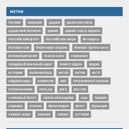
МЕТКИ
Латвия
авиация
адажи
адажская база
адажский полигон
армия
армия сша в европе
балтийский флот
балтийское море
беларусь
белоруссия
береговая охрана
боевая группа нато
великобритания
генсек нато
германия
западный военный округ
земессардзе
индия
история
калининград
китай
литва
нато
нидерланды
норвегия
пво
пограничная охрана
пограничники
польша
рига
россия
северный флот
смена командира
сша
турция
украина
учения
финляндия
флот
франция
черное море
швеция
эмари
эстония