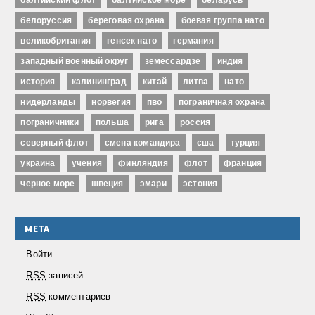
балтийский флот
балтийское море
беларусь
белоруссия
береговая охрана
боевая группа нато
великобритания
генсек нато
германия
западный военный округ
земессардзе
индия
история
калининград
китай
литва
нато
нидерланды
норвегия
пво
пограничная охрана
пограничники
польша
рига
россия
северный флот
смена командира
сша
турция
украина
учения
финляндия
флот
франция
черное море
швеция
эмари
эстония
МЕТА
Войти
RSS
записей
RSS
комментариев