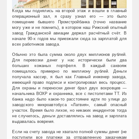
Когда мы поднялись на второй этаж и вошли в главный
операционный зал, я сразу узнал его — это было
помещение бывшего Промстройбанка (точно название
могу уже и не помнить), в котором наш Рижский опытный
завод Гражданской авиации держал расчётный счёт. В
начале 90-х годов мы приезжали сюда за зарплатой для
всех работников завода.
Обычно это была сумма около двух миллионов рублей.
Для перевозки денег у нас исторически были два
больших кожаных портфеля. В каждый саквояж
помещалось примерно по миллиону рублей. Деньги
получала кассир, я был как Главный инженер завода,
имеющий право подписи и контролировал весь процесс.
Для охраны и переноски денег брал двух вохровцев —
начальника ВОХР и охранника, все с пистолетами ТТ. Из
банка надо было какое-то расстояние идти по улице до
заводского микроавтобуса «Латвия», самый опасный
участок. Время было лихое, но никаких инцидентов тогда
не случилось, деньги доставлялись на завод и зарплата
выдавалась вовремя.
Если на счету завода не хватало полной суммы денег (не
поступили все платежи за отправленную заказчикам