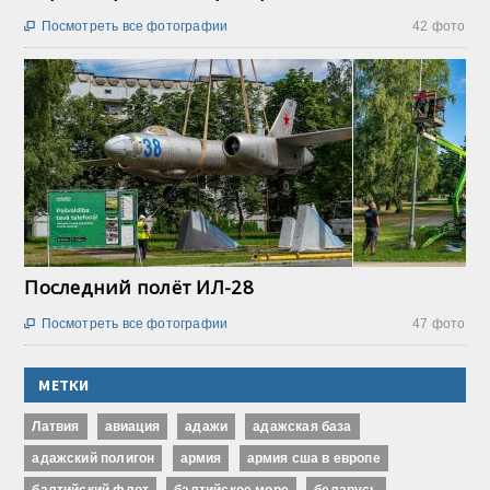
Посмотреть все фотографии
42 фото

Последний полёт ИЛ-28
Посмотреть все фотографии
47 фото

МЕТКИ
Латвия
авиация
адажи
адажская база
адажский полигон
армия
армия сша в европе