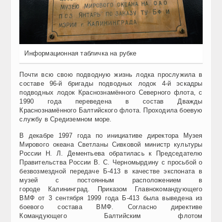
Информационная табличка на рубке
Почти всю свою подводную жизнь лодка прослужила в
составе 96-й бригады подводных лодок 4-й эскадры
подводн
ых
лодок Краснознамённого
Северного флота, с
1990 года переведена в состав Дважды
Краснознамённого Балтийского флота.
Проходила боевую
службу в Средиземном море.
В декабре 1997 года по инициативе директора Музея
Мирового океана
Светланы Сивковой
министр культуры
России Н. Л. Дементьева
обратилась к Председателю
Правительства России В. С. Черномырдину с просьбой о
безвозмездной передаче Б-413 в качестве экспоната в
музей с постоянным расположением в
городе Калининград. Приказом Главнокомандующего
ВМФ от 3 сентября 1999 года Б-413 была выведена из
боевого состава ВМФ. Согласно директиве
Командующего Балтийским флотом