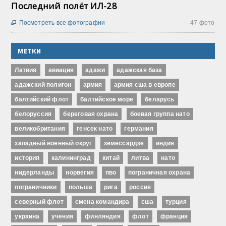
Последний полёт ИЛ-28
Посмотреть все фотографии
47 фото

МЕТКИ
Латвия
авиация
адажи
адажская база
адажский полигон
армия
армия сша в европе
балтийский флот
балтийское море
беларусь
белоруссия
береговая охрана
боевая группа нато
великобритания
генсек нато
германия
западный военный округ
земессардзе
индия
история
калининград
китай
литва
нато
нидерланды
норвегия
пво
пограничная охрана
пограничники
польша
рига
россия
северный флот
смена командира
сша
турция
украина
учения
финляндия
флот
франция