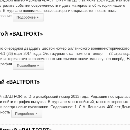
редной номер журнала «BALTFORT» № 2(27) за июнь 2014 года. Как все
отразить события современности и дать материалы об истории нашего
а. В журнале появились новые авторы и открываются новые темы.
нование
Подробнее
▸
той «BALTFORT»
ю очередной двадцать шестой номер Балтийского военно-исторического
 (26) март 2014 года. Этот журнал стал немного толще — 72 страницы
ти исторических и современных материалов значительно ушёл вперёд. Н
ография
Подробнее
▸
ый «BALTFORT»
й «BALTFORT». Это декабрьский номер 2013 года. Редакция постаралас
 и войти в график выпуска. В журнале много событий, много интересных
и всегда новые публикации. Содержание: 1. С.А. Данилина. 400 лет Дом
нность
Подробнее
▸