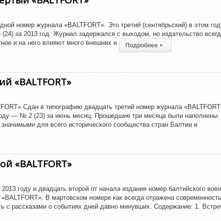
вёртый «BALTFORT»
дной номер журнала «BALTFORT». Это третий (сентябрьский) в этом год
(24) за 2013 год. Журнал задержался с выходом, но издательство всегд
тное и на него влияют много внешних и
Подробнее
▸
ий «BALTFORT»
TFORT» Сдан в типографию двадцать третий номер журнала «BALTFORT
году — № 2 (23) за июнь месяц. Прошедшие три месяца были наполнены
значимыми для всего исторического сообщества стран Балтии и
рой «BALTFORT»
 2013 году и двадцать второй от начала издания номер балтийского воен
 «BALTFORT». В мартовском номере как всегда отражена современность
ть с рассказами о событиях дней давно минувших. Содержание: 1. Встре