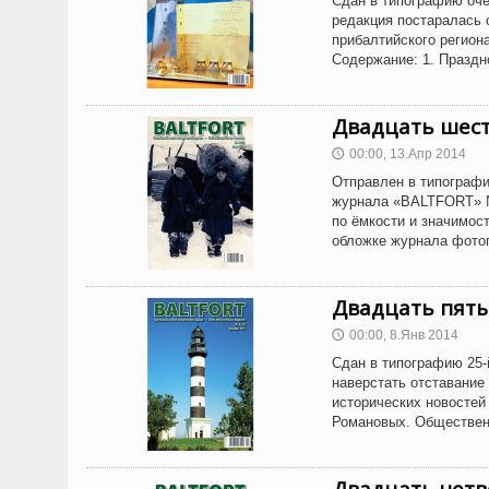
Сдан в типографию оче
редакция постаралась 
прибалтийского регион
Содержание: 1. Празд
Двадцать шес
00:00, 13.Апр 2014
🕔
Отправлен в типографи
журнала «BALTFORT» №1
по ёмкости и значимос
обложке журнала фот
Двадцать пят
00:00, 8.Янв 2014
🕔
Сдан в типографию 25-
наверстать отставание
исторических новостей 
Романовых. Обществе