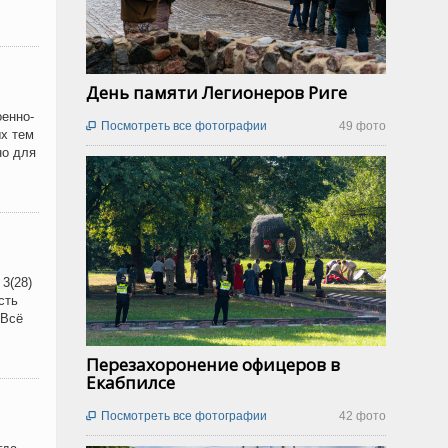
День памяти Легионеров Риге
енно-
Посмотреть все фотографии
49 фото

х тем
но для
3(28)
сть
 Всё
Перезахоронение офицеров в
Екабпилсе
Посмотреть все фотографии
42 фото
