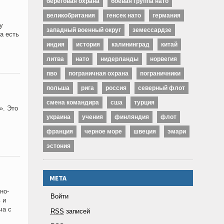
береговая охрана
боевая группа нато
великобритания
генсек нато
германия
у
западный военный округ
земессардзе
а есть
индия
история
калининград
китай
литва
нато
нидерланды
норвегия
пво
пограничная охрана
пограничники
польша
рига
россия
северный флот
смена командира
сша
турция
». Это
украина
учения
финляндия
флот
франция
черное море
швеция
эмари
эстония
МЕТА
но-
Войти
 и
ча с
RSS
записей