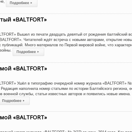
не,
Подробнее
▸
ятый «BALTFORT»
LTFORT» Вышел из печати двадцать девятый от рождения балтийский во
BALTFORT». Читателей ждёт встреча с новыми авторами, открытие новы
 публикаций. Много материалов по Первой мировой войне, что характер
 войны.
Подробнее
▸
ьмой «BALTFORT»
LTFORT» Ушёл в типографию очередной номер журнала «BALTFORT» № 
. Редакция наполнила номер статьями по истории Балтийского региона, е
в военной службы, статьи известных авторов и появились новые имена.
Подробнее
▸
ьмой «BALTFORT»