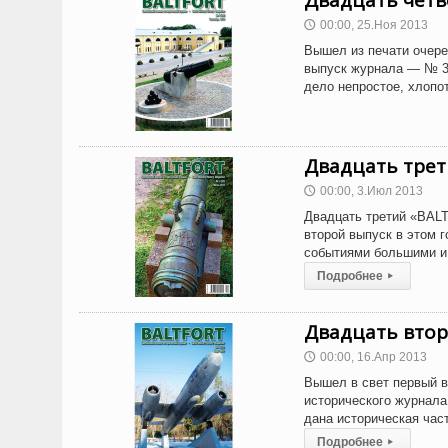
Двадцать чет
00:00, 25.Ноя 2013
🕔
Вышел из печати очере
выпуск журнала — № 3 
дело непростое, хлопо
Двадцать трет
00:00, 3.Июл 2013
🕔
Двадцать третий «BAL
второй выпуск в этом 
событиями большими и 
Подробнее
▸
Двадцать вто
00:00, 16.Апр 2013
🕔
Вышел в свет первый в
исторического журнала
дана историческая час
Подробнее
▸