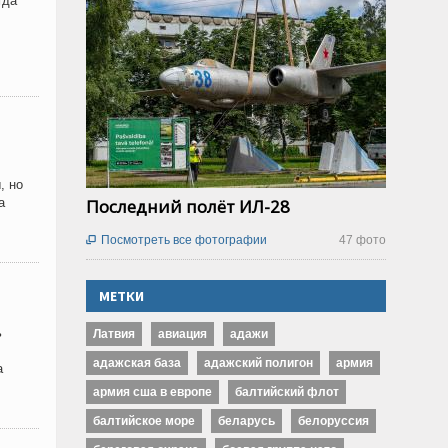
гда
, но
а
Последний полёт ИЛ-28
Посмотреть все фотографии
47 фото

МЕТКИ
ь
Латвия
авиация
адажи
адажская база
адажский полигон
армия
а
армия сша в европе
балтийский флот
балтийское море
беларусь
белоруссия