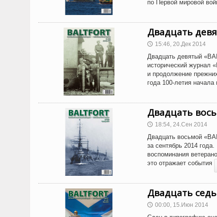
по Первой мировой вой
Двадцать дев
15:46, 20.Дек 2014
🕔
Двадцать девятый «BA
исторический журнал «
и продолжение прежних
года 100-летия начала
Двадцать вос
18:54, 24.Сен 2014
🕔
Двадцать восьмой «BA
за сентябрь 2014 года
воспоминания ветерано
это отражает события
Двадцать сед
00:00, 15.Июн 2014
🕔