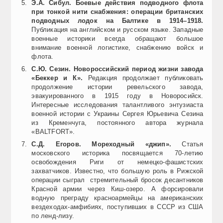
Э.А. Сибул. Боевые действия подводного флота
при тонкой нити снабжения: операции британских
подводных лодок на Балтике в 1914–1918.
Публикация на английском и русском языке. Западные
военные историки всегда обращают большое
внимание военной логистике, снабжению войск и
флота.
С.Ю. Сезин. Новороссийский период жизни завода
«Беккер и К».
Редакция продолжает публиковать
продолжение истории ревельского завода,
эвакуированного в 1915 году в Новоросийск.
Интересные исследования талантливого энтузиаста
военной истории с Украины Сергея Юрьевича Сезина
из Кременчуга, постоянного автора журнала
«BALTFORT».
С.Д. Егоров. Мореходный «джип».
Статья
московского историка посвящается 70-летию
освобождения Риги от немецко-фашистских
захватчиков. Известно, что большую роль в Рижской
операции сыграл стремительный бросок десантников
Красной армии через Киш-озеро. А форсировали
водную преграду красноармейцы на американских
вездеходах-амфибиях, поступивших в СССР из США
по ленд-лизу.