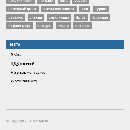
пограничники
польша
рига
россия
северный флот
смена командира
сша
турция
украина
учения
финляндия
флот
франция
черное море
швеция
эмари
эстония
МЕТА
Войти
RSS
записей
RSS
комментариев
WordPress.org
© Copyright
2026
Melkon.lv