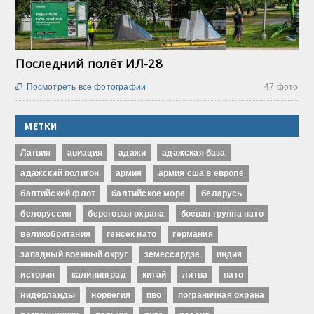
Последний полёт ИЛ-28
Посмотреть все фотографии
47 фото

МЕТКИ
Латвия
авиация
адажи
адажская база
адажский полигон
армия
армия сша в европе
балтийский флот
балтийское море
беларусь
белоруссия
береговая охрана
боевая группа нато
великобритания
генсек нато
германия
западный военный округ
земессардзе
индия
история
калининград
китай
литва
нато
нидерланды
норвегия
пво
пограничная охрана