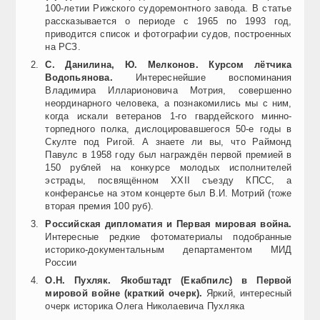
100-летии Рижского судоремонтного завода. В статье
рассказывается о периоде с 1965 по 1993 год,
приводится список и фотографии судов, построенных
на РСЗ.
С. Данилина, Ю. Мелконов. Курсом лётчика
Водопьянова.
Интереснейшие воспоминания
Владимира Илларионовича Мотрия, совершенно
неординарного человека, а познакомились мы с ним,
когда искали ветеранов 1-го гвардейского минно-
торпедного полка, дислоцировавшегося 50-е годы в
Скулте под Ригой. А знаете ли вы, что Раймонд
Павулс в 1958 году был награждён первой премией в
150 рублей на конкурсе молодых исполнителей
эстрады, посвящённом XXII съезду КПСС, а
конферансье на этом концерте был В.И. Мотрий (тоже
вторая премия 100 руб).
Российская дипломатия и Первая мировая война.
Интересные редкие фотоматериалы подобранные
историко-документальным департаментом МИД
России
О.Н. Пухляк. Якобштадт (Екабпилс) в Первой
мировой войне (краткий очерк).
Яркий, интересный
очерк историка Олега Николаевича Пухляка