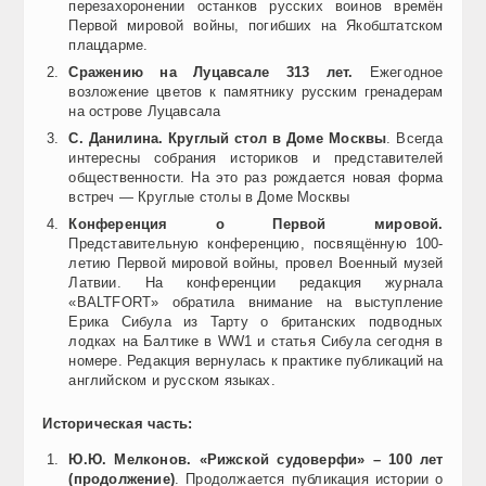
перезахоронении останков русских воинов времён
Первой мировой войны, погибших на Якобштатском
плацдарме.
Сражению на Луцавсале 313 лет.
Ежегодное
возложение цветов к памятнику русским гренадерам
на острове Луцавсала
С. Данилина. Круглый стол в Доме Москвы
. Всегда
интересны собрания историков и представителей
общественности. На это раз рождается новая форма
встреч — Круглые столы в Доме Москвы
Конференция о Первой мировой.
Представительную конференцию, посвящённую 100-
летию Первой мировой войны, провел Военный музей
Латвии. На конференции редакция журнала
«BALTFORT» обратила внимание на выступление
Ерика Сибула из Тарту о британских подводных
лодках на Балтике в WW1 и статья Сибула сегодня в
номере. Редакция вернулась к практике публикаций на
английском и русском языках.
Историческая часть:
Ю.Ю. Мелконов. «Рижской судоверфи» – 100 лет
(продолжение)
. Продолжается публикация истории о