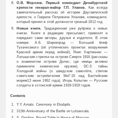
О.В. Морозов. Первый комендант Динабургской
крепости генерал-майор Г.П. Уланов.
Как всегда
замечательный рассказ об истории Даугавпилской
крепости, о Гавриле Петровиче Уланове, коменданте,
который принял в этой должности грозный 1812 год.
Новые книги.
Традиционная уже рубрика о новых
книгах. Книги в редакцию присылают, привозят и
передают сами авторы, друзья и издатели. В этом
номере: А.Б. Широкорад — Большой блеф
Тухачесвкого (об утопических проектах вооружения
Красной армии перед войной), Янис Хартманис —
Латышские стрелки на острове Смерти 1916 (рассказы
о знаменитом острове Долес, где немцы активно
применяли химическое оружие), DC-3: тайны
Холодной войны (о шведском самолёте, сбитом
советским истребителем МиГ-15 над Балтийским
морем13 июня 1952 года), Игорь Копытин — Русские
солдаты в эстонской армии 1918-1919 годов.
Contents
Y.Y. Amats. Ceremony in Ekabpils.
313th Anniversary of the Battle on Lutsavsala.
S. Danilina. Round Table in House of Moscow.