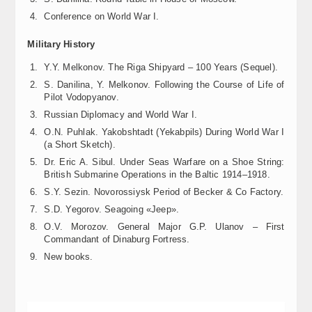
Conference on World War I.
Military History
Y.Y. Melkonov. The Riga Shipyard – 100 Years (Sequel).
S. Danilina, Y. Melkonov. Following the Course of Life of
Pilot Vodopyanov.
Russian Diplomacy and World War I.
O.N. Puhlak. Yakobshtadt (Yekabpils) During World War I
(a Short Sketch).
Dr. Eric A. Sibul. Under Seas Warfare on a Shoe String:
British Submarine Operations in the Baltic 1914–1918.
S.Y. Sezin. Novorossiysk Period of Becker & Co Factory.
S.D. Yegorov. Seagoing «Jeep».
O.V. Morozov. General Major G.P. Ulanov – First
Commandant of Dinaburg Fortress.
New books.