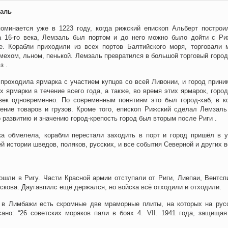
заль
оминается уже в 1223 году, когда рижский епископ Альберт построи
а 16-го века, Лемзаль был портом и до него можно было дойти с Ри
е. Корабли приходили из всех портов Балтийского моря, торговали 
 мехом, льном, пенькой. Лемзаль превратился в большой торговый город
з .
проходила ярмарка с участием купцов со всей Ливонии, и город прини
х ярмарки в течение всего года, а также, во время этих ярмарок, город
век одновременно. По современным понятиям это был город-хаб, в к
ение товаров и грузов. Кроме того, епископ Рижский сделал Лемзаль
о развитию и значению город-крепость город был вторым после Риги .
ка обмелела, корабли перестали заходить в порт и город пришёл в у
й истории шведов, поляков, русских, и все события Северной и других в
ошли в Ригу. Части Красной армии отступали от Риги, Лиепаи, Вентсп
скова. Даугавпилс ещё держался, но войска всё отходили и отходили.
в Лимбажи есть скромные две мраморные плиты, на которых на рус
ано: “26 советских моряков пали в боях 4.
VII.
1941 года, защищая