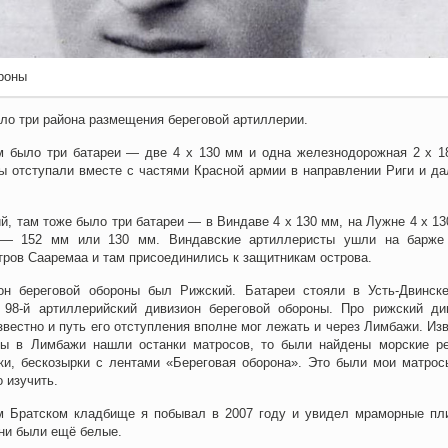
роны
ыло три района размещения береговой артиллерии.
м было три батареи — две 4 х 130 мм и одна железнодорожная 2 х 1
ы отступали вместе с частями Красной армии в направлении Риги и да
й, там тоже было три батареи — в Виндаве 4 х 130 мм, на Лужне 4 х 13
 — 152 мм или 130 мм. Виндавские артиллеристы ушли на барже
тров Сааремаа и там присоединились к защитникам острова.
он береговой обороны был Рижский. Батареи стояли в Усть-Двинск
98-й артиллерийский дивизион береговой обороны. Про рижский ди
звестно и путь его отступления вполне мог лежать и через Лимбажи. Изв
оды в Лимбажи нашли останки матросов, то были найдены морские р
и, бескозырки с лентами «Береговая оборона». Это были мои матрос
 изучить.
 Братском кладбище я побывал в 2007 году и увидел мраморные пл
они были ещё белые.