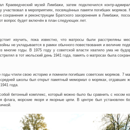
л Краеведческий музей Лимбажи, затем подключился контр-адмира
ду участвовал в мероприятиях, посвящённых памяти погибших моряков. 
и сохранения и реконструкции Братского захоронения в Лимбажи, посо
тот вопрос будет включён в план следующих лет.
стоит изучить, пока известно, что матросы были расстреляны ме
войны не укладывается в рамки обычного повествования и величие подв
ез многие годы. В 1975 году у советской власти хватило ума не будо
о стрелял в тот июльский день 1941 года, память о матросах была сохран
годы чтили свою историю и помнили погибших советских моряков. 7 ма
 средней школы был открыт памятный мемориал о моряках, отдавших ж
1941 года.
собой бетонный комплекс, который можно было бы сравнить с носом ко
я флага, морские якоря и якорные цепи. В центре был установлен б
ичкой.