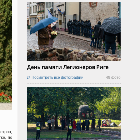
День памяти Легионеров Риге
Посмотреть все фотографии
49 фото

етров,
ке, по