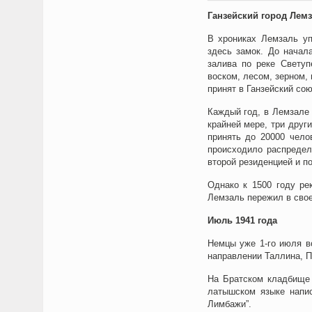
Ганзейский город Лем
В хрониках Лемзаль уп
здесь замок. До начал
залива по реке Светуп
воском, лесом, зерном,
принят в Ганзейский сою
Каждый год, в Лемзале 
крайней мере, три други
принять до 20000 чело
происходило распредел
второй резиденцией и п
Однако к
1500
году ре
Лемзаль пережил в свое
Июль 1941 года
Немцы уже 1-го июля в
направлении Таллина, П
На Братском кладбище 
латышском языке напис
Лимбажи”.