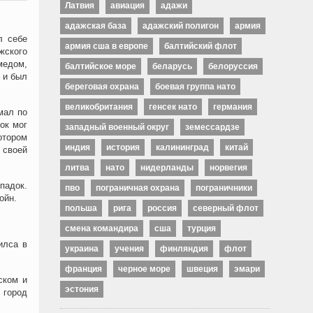
Латвия
авиация
адажи
адажская база
адажский полигон
армия
л себе
армия сша в европе
балтийский флот
жского
медом,
балтийское море
беларусь
белоруссия
 и был
береговая охрана
боевая группа нато
великобритания
генсек нато
германия
мал по
ок мог
западный военный округ
земессардзе
отором
индия
история
калининград
китай
 своей
литва
нато
нидерланды
норвегия
падок.
пво
пограничная охрана
пограничники
ойн.
польша
рига
россия
северный флот
смена командира
сша
турция
илса в
украина
учения
финляндия
флот
франция
черное море
швеция
эмари
ском и
эстония
 город