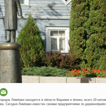
городок Лимбажи находится в области Видземе и близко, всего 20 килом
ива. Сегодня Лимбажи известен своими предприятиями по деревообработ