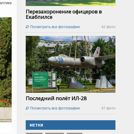
алтике
Перезахоронение офицеров в
Екабпилсе
Посмотреть все фотографии
42 фото

Последний полёт ИЛ-28
Посмотреть все фотографии
47 фото

МЕТКИ