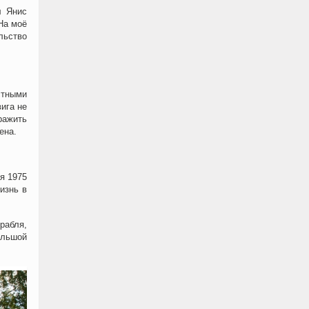
л Янис
На моё
льство
стными
ига не
ражить
ена.
я 1975
изнь в
рабля,
ольшой