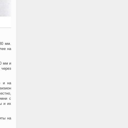
80 мм.
лее на
0 мм и
 через
е и на
визион
естно,
емни с
ы и их
иты на