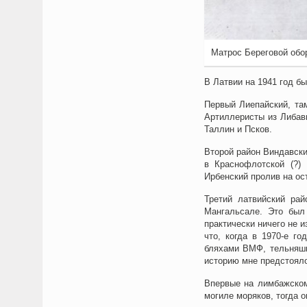
Матрос Береговой обо
В Латвии на 1941 год б
Первый Лиепайский, та
Артиллеристы из Либав
Таллин и Псков.
Второй район Виндавски
в Краснофлотской (?)
Ирбенский пролив на ос
Третий латвийский рай
Мангальсале. Это был 
практически ничего не и
что, когда в 1970-е г
бляхами ВМФ, тельняшк
историю мне предстояло
Впервые на лимбажском
могиле моряков, тогда 