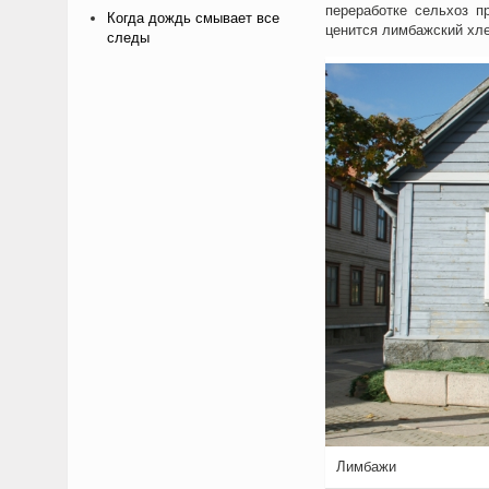
переработке сельхоз п
Когда дождь смывает все
ценится лимбажский хле
следы
Лимбажи