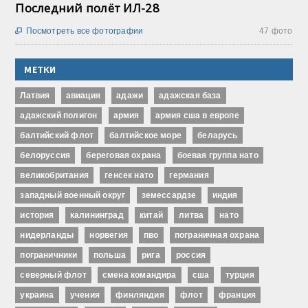
Последний полёт ИЛ-28
Посмотреть все фотографии
47 фото

МЕТКИ
Латвия
авиация
адажи
адажская база
адажский полигон
армия
армия сша в европе
балтийский флот
балтийское море
беларусь
белоруссия
береговая охрана
боевая группа нато
великобритания
генсек нато
германия
западный военный округ
земессардзе
индия
история
калининград
китай
литва
нато
нидерланды
норвегия
пво
пограничная охрана
пограничники
польша
рига
россия
северный флот
смена командира
сша
турция
украина
учения
финляндия
флот
франция