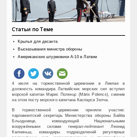
Статьи по Теме
Крылья для десанта
Высказывания министра обороны
Американские штурмовики А-10 в Латвии
4 июля на торжественной церемонии в Лиепае в
должность командира Латвийских морских сил вступил
морской капитан Марис Поленцс (Māris Polencs), сменив
на этом посту морского капитана Каспарса Зелча.
В торжественной церемонии приняли участие:
парламентский секретарь Министерства обороны Байба
Бльодниеце, командующий Национальными
вооружёнными силами генерал-лейтенант Леонид
Калниньш, командиры подразделений регулярных