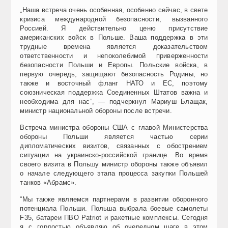
„Наша встреча очень особенная, особенно сейчас, в свете
кризиса международной безопасности, вызванного
Россией. Я действительно ценю присутствие
американских войск в Польше. Ваша поддержка в эти
трудные времена является доказательством
ответственности и непоколебимой приверженности
безопасности Польши и Европы. Польские войска, в
первую очередь, защищают безопасность Родины, но
также и восточный фланг НАТО и ЕС, поэтому
союзническая поддержка Соединенных Штатов важна и
необходима для нас”, — подчеркнул Мариуш Блащак,
министр национальной обороны после встречи.
Встреча министра обороны США с главой Министерства
обороны Польши является частью серии
дипломатических визитов, связанных с обострением
ситуации на украинско-российской границе. Во время
своего визита в Польшу министр обороны также объявил
о начале следующего этапа процесса закупки Польшей
танков «Абрамс».
“Мы также являемся партнерами в развитии оборонного
потенциала Польши. Польша выбрала боевые самолеты
F35, батареи ПВО Patriot и ракетные комплексы. Сегодня
я с гордостью объявляю об очередном шаге в этом