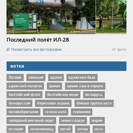
Последний полёт ИЛ-28
Посмотреть все фотографии
47 фото

МЕТКИ
Латвия
авиация
адажи
адажская база
адажский полигон
армия
армия сша в европе
балтийский флот
балтийское море
беларусь
белоруссия
береговая охрана
боевая группа нато
великобритания
генсек нато
германия
западный военный округ
земессардзе
индия
история
калининград
китай
литва
нато