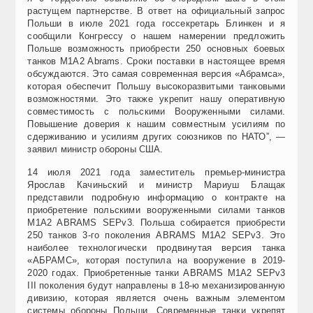
растущем партнерстве. В ответ на официальный запрос
Польши в июле 2021 года госсекретарь Блинкен и я
сообщили Конгрессу о нашем намерении предложить
Польше возможность приобрести 250 основных боевых
танков M1A2 Abrams. Сроки поставки в настоящее время
обсуждаются. Это самая современная версия «Абрамса»,
которая обеспечит Польшу высокоразвитыми танковыми
возможностями. Это также укрепит нашу оперативную
совместимость с польскими Вооруженными силами.
Повышение доверия к нашим совместным усилиям по
сдерживанию и усилиям других союзников по НАТО”, —
заявил министр обороны США.
14 июля 2021 года заместитель премьер-министра
Ярослав Качиньский и министр Мариуш Блащак
представили подробную информацию о контракте на
приобретение польскими вооруженными силами танков
M1A2 ABRAMS SEPv3. Польша собирается приобрести
250 танков 3-го поколения ABRAMS M1A2 SEPv3. Это
наиболее технологически продвинутая версия танка
«АБРАМС», которая поступила на вооружение в 2019-
2020 годах. Приобретенные танки ABRAMS M1A2 SEPv3
III поколения будут направлены в 18-ю механизированную
дивизию, которая является очень важным элементом
системы обороны Польши. Современные танки укрепят