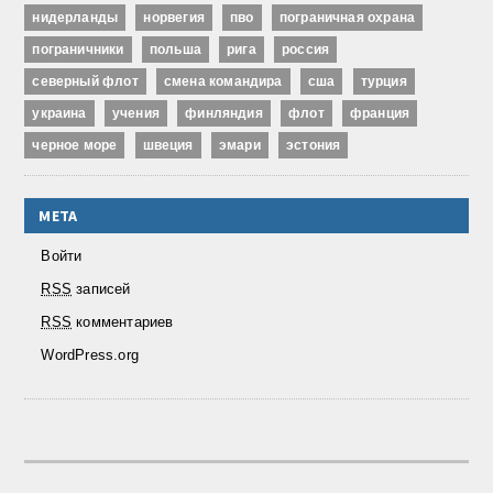
нидерланды
норвегия
пво
пограничная охрана
пограничники
польша
рига
россия
северный флот
смена командира
сша
турция
украина
учения
финляндия
флот
франция
черное море
швеция
эмари
эстония
МЕТА
Войти
RSS
записей
RSS
комментариев
WordPress.org