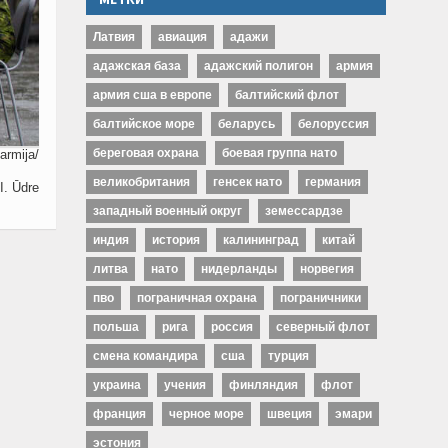
Латвия
авиация
адажи
адажская база
адажский полигон
армия
армия сша в европе
балтийский флот
балтийское море
беларусь
белоруссия
береговая охрана
боевая группа нато
rmija/
великобритания
генсек нато
германия
 I. Ūdre
западный военный округ
земессардзе
индия
история
калининград
китай
литва
нато
нидерланды
норвегия
пво
пограничная охрана
пограничники
польша
рига
россия
северный флот
смена командира
сша
турция
украина
учения
финляндия
флот
франция
черное море
швеция
эмари
эстония