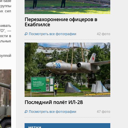
й базе
группы
ых сил
Перезахоронение офицеров в
Екабпилсе
чивать
ТО”, —
Посмотреть все фотографии
42 фото

ости в
льных
руппой
Последний полёт ИЛ-28
Посмотреть все фотографии
47 фото

МЕТКИ