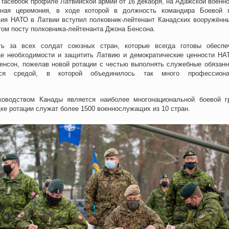
facebook профиле Латвийской армии от 16 декабря, на Адажской военно
нная церемония, в ходе которой в должность командира Боевой 
вия НАТО в Латвии вступил полковник-лейтенант Канадских вооружённ
том посту полковника-лейтенанта Джона Бенсона.
ь за всех солдат союзных стран, которые всегда готовы обеспе
ае необходимости и защитить Латвию и демократические ценности НА
Бенсон, пожелав новой ротации с честью выполнять служебные обязанн
ся средой, в которой объединилось так много профессиона
ководством Канады является наиболее многонациональной боевой г
дке ротации служат более 1500 военнослужащих из 10 стран.