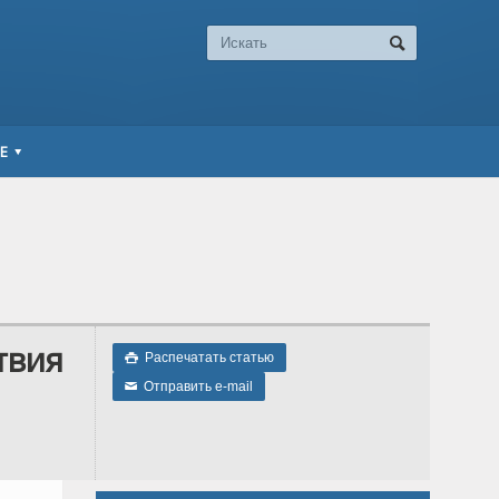
Е
твия
Распечатать статью

Отправить e-mail
✉