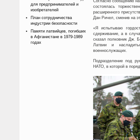
Согласно сообщению на 
для предпринимателей и
состоялась торжестве
изобретателей
расширенного присутст
План сотрудничества
Дан Ричел, сменив на э
индустрии безопасности
«Я испытываю гордост
Памяти латвийцев, погибших
сдерживание, а в случ
в Афганистане в 1979-1989
сказал полковник Дж. 
годах
Латвии и насладить
военнослужащих.
Подразделение под ру
НАТО, в которой в поря