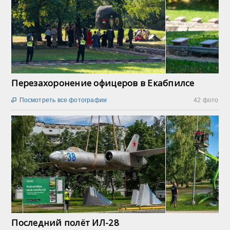
Перезахоронение офицеров в Екабпилсе
Посмотреть все фотографии
42 фото

Последний полёт ИЛ-28