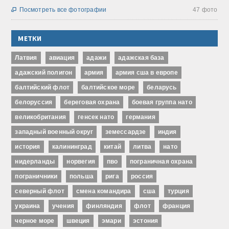
Посмотреть все фотографии
47 фото

МЕТКИ
Латвия
авиация
адажи
адажская база
адажский полигон
армия
армия сша в европе
балтийский флот
балтийское море
беларусь
белоруссия
береговая охрана
боевая группа нато
великобритания
генсек нато
германия
западный военный округ
земессардзе
индия
история
калининград
китай
литва
нато
нидерланды
норвегия
пво
пограничная охрана
пограничники
польша
рига
россия
северный флот
смена командира
сша
турция
украина
учения
финляндия
флот
франция
черное море
швеция
эмари
эстония