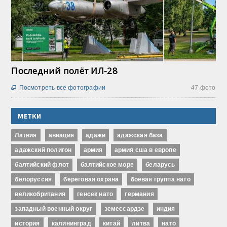
Последний полёт ИЛ-28
Посмотреть все фотографии
47 фото

МЕТКИ
Латвия
авиация
адажи
адажская база
адажский полигон
армия
армия сша в европе
балтийский флот
балтийское море
беларусь
белоруссия
береговая охрана
боевая группа нато
великобритания
генсек нато
германия
западный военный округ
земессардзе
индия
история
калининград
китай
литва
нато