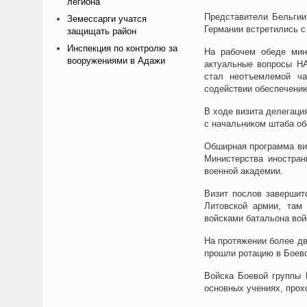
легиона
Представители Бельгии
Земессарги учатся
Германии встретились 
защищать район
Инспекция по контролю за
На рабочем обеде мин
вооружениями в Адажи
актуальные вопросы НА
стал неотъемлемой ча
содействии обеспечению
В ходе визита делегаци
с начальником штаба о
Обширная программа ви
Министерства иностран
военной академии.
Визит послов завершит
Литовской армии, там
войсками батальона вой
На протяжении более д
прошли ротацию в Боево
Войска Боевой группы 
основных учениях, прох