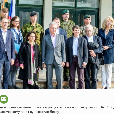
нные представители стран входящих в Боевую группу войск НАТО и 
антическому альянсу посетили Литву.