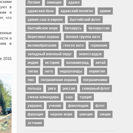
вскими
Латвия
авиация
адажи
вуют в
адажская база
адажский полигон
армия
ским и
т, что
армия сша в европе
балтийский флот
балтийское море
беларусь
белоруссия
ионные
береговая охрана
боевая группа нато
ости и
ниям в
великобритания
генсек нато
германия
западный военный округ
земессардзе
е 2016
индия
история
калининград
китай
литва
нато
нидерланды
норвегия
пво
пограничная охрана
пограничники
польша
рига
россия
северный флот
смена командира
сша
турция
украина
учения
финляндия
флот
франция
черное море
швеция
эмари
эстония