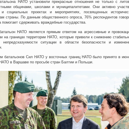
атальона НАТО установили прекрасные отношения не только с лито
стными общинами, школами и муниципалитетами. Они активно участ
 и социальных проектах и мероприятиях, посвященных историче
ам страны. По данным общественного опроса, 76% респондентов говоря
а помогает сдерживать враждебные государства.
атальон НАТО является прямым ответом на агрессивные и провокац
и на границах территории НАТО, которые привели к снижению стабильн
й непредсказуемости ситуации в области безопасности и измене
и.
ии батальонов Сил НАТО у восточных границ НАТО было принято в июн
НАТО в Варшаве по просьбе стран Балтии и Польши.