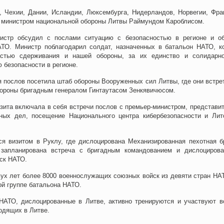
, Чехии, Дании, Исландии, Люксембурга, Нидерландов, Норвегии, Фра
с министром национальной обороны Литвы Раймундом Кароблисом.
истр обсудил с послами ситуацию с безопасностью в регионе и о
ТО. Министр поблагодарил солдат, назначенных в батальон НАТО, к
стью сдерживания и нашей обороны, за их единство и солидарн
 безопасности в регионе.
я послов посетила штаб обороны Вооруженных сил Литвы, где они встре
бороны бригадным генералом Гинтаутасом Зенкявичюсом.
зита включала в себя встречи послов с премьер-министром, представи
ных дел, посещение Национального центра кибербезопасности и Лит
ся визитом в Руклу, где дислоцирована Механизированная пехотная б
 запланирована встреча с бригадным командованием и дислоциров
ск НАТО.
вух лет более 8000 военнослужащих союзных войск из девяти стран НА
й группе батальона НАТО.
НАТО, дислоцированные в Литве, активно тренируются и участвуют в
одящих в Литве.