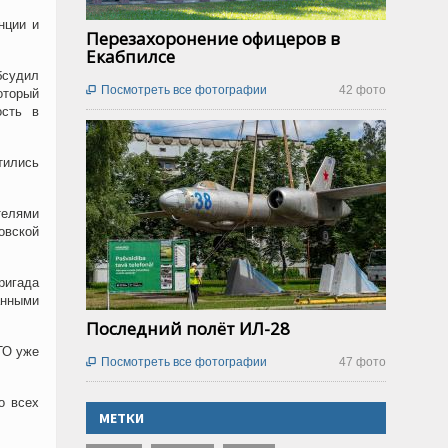
нции и
Перезахоронение офицеров в
Екабпилсе
бсудил
Посмотреть все фотографии
42 фото

оторый
ость в
тились
телями
овской
ригада
анными
Последний полёт ИЛ-28
ТО уже
Посмотреть все фотографии
47 фото

о всех
МЕТКИ