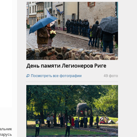
День памяти Легионеров Риге
Посмотреть все фотографии
49 фото

альник
ларусь