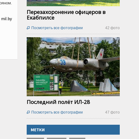
ояном.
Перезахоронение офицеров в
Екабпилсе
м
mil.by
Посмотреть все фотографии
42 фото

Последний полёт ИЛ-28
Посмотреть все фотографии
47 фото

МЕТКИ