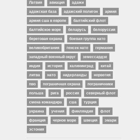
Латвия
авиация
адажи
адажская база
адажский полигон
армия
армия сша в европе
балтийский флот
балтийское море
беларусь
белоруссия
береговая охрана
боевая группа нато
великобритания
генсек нато
германия
западный военный округ
земессардзе
индия
история
калининград
китай
литва
нато
нидерланды
норвегия
пво
пограничная охрана
пограничники
польша
рига
россия
северный флот
смена командира
сша
турция
украина
учения
финляндия
флот
франция
черное море
швеция
эмари
эстония