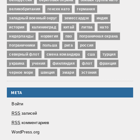
великобритания
генсек нато
германия
западный военный округ
земессардзе
индия
история
калининград
китай
литва
нато
нидерланды
норвегия
пво
пограничная охрана
пограничники
польша
рига
россия
северный флот
смена командира
сша
турция
украина
учения
финляндия
флот
франция
черное море
швеция
эмари
эстония
МЕТА
Войти
RSS
записей
RSS
комментариев
WordPress.org