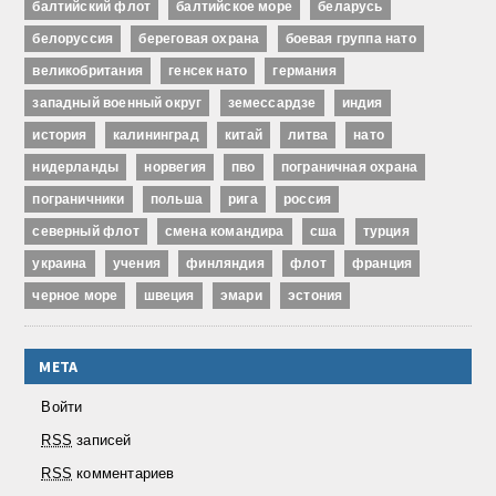
балтийский флот
балтийское море
беларусь
белоруссия
береговая охрана
боевая группа нато
великобритания
генсек нато
германия
западный военный округ
земессардзе
индия
история
калининград
китай
литва
нато
нидерланды
норвегия
пво
пограничная охрана
пограничники
польша
рига
россия
северный флот
смена командира
сша
турция
украина
учения
финляндия
флот
франция
черное море
швеция
эмари
эстония
МЕТА
Войти
RSS
записей
RSS
комментариев