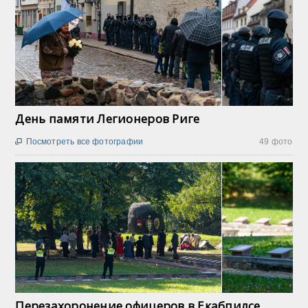
День памяти Легионеров Риге
Посмотреть все фотографии
49 фото

Перезахоронение офицеров в Екабпилсе