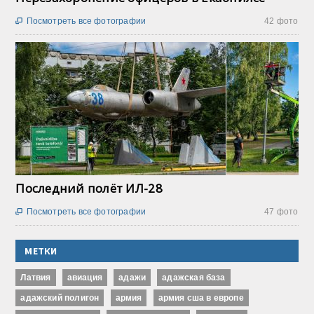
Посмотреть все фотографии
42 фото

Последний полёт ИЛ-28
Посмотреть все фотографии
47 фото

МЕТКИ
Латвия
авиация
адажи
адажская база
адажский полигон
армия
армия сша в европе