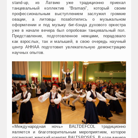
stand-up, из Латвию уже традиционно приехал
танцевальный коллектив “Bramaņi”, который своим
профессиональным выступлением заслужил громкие
овации, а литовцы позаботились о музыкальном
оформлении и под музыку биг-бэнда духового оркестра
уже в начале вечера был опробован танцевальный пол.
Представление, подготовленное немцами, порадовало
как взрослых, так и малышей, в свою очередь научный
центр AHHAA подготовил увлекательную демонстрацию
научных опытов.
«Международная ночь» BALTDEFCOL традиционно
является и благотворительным мероприятием, которое
организует женский комитет BALTSPOSES. В ходе вечера