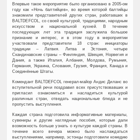
Впервые такое мероприятие было организовано в 2005-ом
году как «Ночь балтийцев», во время которой балтийцы
знакомили представителей других стран, работавших в
BALTDEFCOL, со своей культурой, традициями, народным
искусством и национальной кухней. В течение
последующих лет эта традиция заслужила большое
признание и интерес, и в этом году в мероприятии
участвовали представители 18 стран: инициаторы
традиции – Латвия. Литва и Эстония, четыре
Скандинавские страны – Финляндия, Швеция, Норвегия и
Дания, а также Италия, Албания, Молдова, Румыния,
Германия, Украина, Словакия, Грузия, Франция, Канада и
Соединённые Штаты.
Комендант BALTDEFCOL генерал-майор Андис Диланс во
вступительной речи поздравил всех присутствовавших и
пригласил ознакомиться и насладиться культурой
различных стран, отведать национальные блюда и не
пропустить выступления.
Каждая страна подготовила информативные материалы,
сувениры и другие наглядные пособия, которые дали
возможность больше узнать о культуре каждой страны. В
течение всего вечера можно было наслаждаться
выступлениями, например, эстонцы подготовили комедию