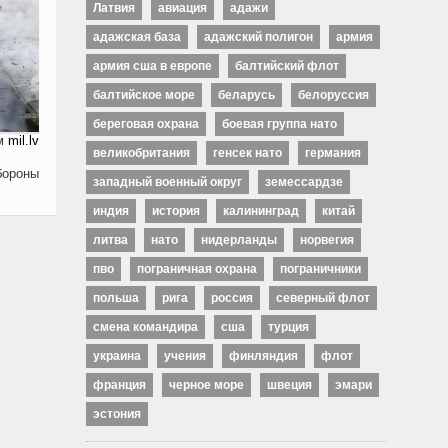
Латвия
авиация
адажи
адажская база
адажский полигон
армия
армия сша в европе
балтийский флот
балтийское море
беларусь
белоруссия
береговая охрана
боевая группа нато
ам
mil.lv
великобритания
генсек нато
германия
бороны
западный военный округ
земессардзе
индия
история
калининград
китай
литва
нато
нидерланды
норвегия
пво
пограничная охрана
пограничники
польша
рига
россия
северный флот
смена командира
сша
турция
украина
учения
финляндия
флот
франция
черное море
швеция
эмари
эстония