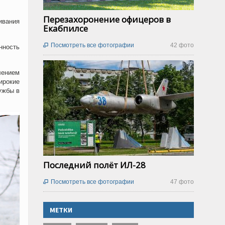
Перезахоронение офицеров в
ивания
Екабпилсе
Посмотреть все фотографии
42 фото

нность
лением
ирокие
ужбы в
Последний полёт ИЛ-28
Посмотреть все фотографии
47 фото

МЕТКИ