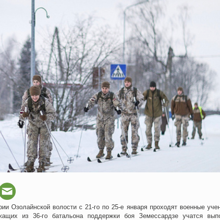
рии Озолайнской волости с 21-го по 25-е января проходят военные учен
жащих из 36-го батальона поддержки боя Земессардзе учатся вып