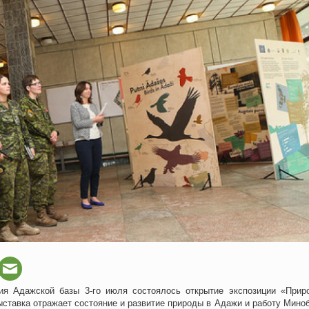
ия Адажской базы 3-го июля состоялось открытие экспозиции «Прир
ставка отражает состояние и развитие природы в Адажи и работу Мино