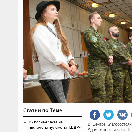
Статьи по Теме
Выполнен заказ на
В Центре благосостоян
пистолеты-пулемёты«КЕДР»
Адажском полигоне». Вы