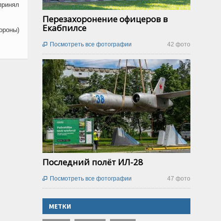
принял
Перезахоронение офицеров в
Екабпилсе
ороны)
Посмотреть все фотографии
42 фото

Последний полёт ИЛ-28
Посмотреть все фотографии
47 фото

МЕТКИ