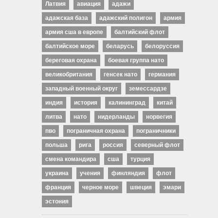
Латвия
авиация
адажи
адажская база
адажский полигон
армия
армия сша в европе
балтийский флот
балтийское море
беларусь
белоруссия
береговая охрана
боевая группа нато
великобритания
генсек нато
германия
западный военный округ
земессардзе
индия
история
калининград
китай
литва
нато
нидерланды
норвегия
пво
пограничная охрана
пограничники
польша
рига
россия
северный флот
смена командира
сша
турция
украина
учения
финляндия
флот
франция
черное море
швеция
эмари
эстония