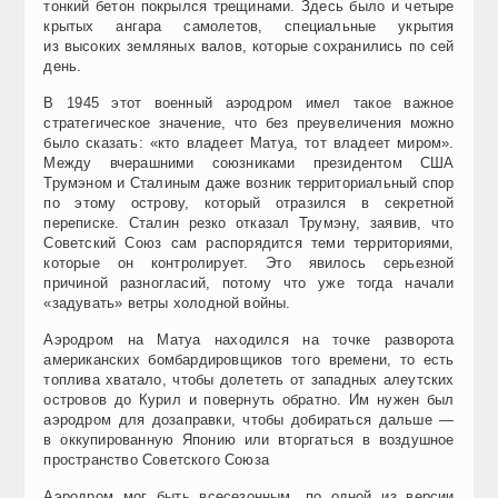
тонкий бетон покрылся трещинами. Здесь было и четыре
крытых ангара самолетов, специальные укрытия
из высоких земляных валов, которые сохранились по сей
день.
В 1945 этот военный аэродром имел такое важное
стратегическое значение, что без преувеличения можно
было сказать: «кто владеет Матуа, тот владеет миром».
Между вчерашними союзниками президентом США
Трумэном и Сталиным даже возник территориальный спор
по этому острову, который отразился в секретной
переписке. Сталин резко отказал Трумэну, заявив, что
Советский Союз сам распорядится теми территориями,
которые он контролирует. Это явилось серьезной
причиной разногласий, потому что уже тогда начали
«задувать» ветры холодной войны.
Аэродром на Матуа находился на точке разворота
американских бомбардировщиков того времени, то есть
топлива хватало, чтобы долететь от западных алеутских
островов до Курил и повернуть обратно. Им нужен был
аэродром для дозаправки, чтобы добираться дальше —
в оккупированную Японию или вторгаться в воздушное
пространство Советского Союза
Аэродром мог быть всесезонным, по одной из версии