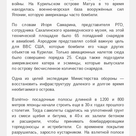
войны. На Курильском острове Матуа в то время
находилась военно-морская база вооружённых сил
Японии, которую американцы часто бомбили.
По словам Игоря Самарина, представителя РГО,
сотрудника Сахалинского краеведческого музея, на этой
технической площадке было 65 попаданий снарядов
и авиабомб. Аэродром представлял
собой важную цель
для В
ВС США, которые бомбили его чаще других
объектов на Курилах. Только авиационных налетов сюда
было совершено порядка 25. Сюда также подходили
американские
катера и эсминцы, которые выпускали
по острову бесчисленное количество снарядов.
Одна из целей экспедиции Министерства обороны —
восстановить инфраструктуру далекого и долгое время
необитаемого острова.
Взлётно- посадочные полосы длинной в 1200 и 800
метров японцы начали строить еще в 30-х годах прошлого
столетия. Тогда самолеты садились на уплотнений грунт
из смеси щебня и битума, в 40-х их залили бетоном
и расширили, чтобы принимать бомбардировщики
торпедоносцы и истребители. Со временем покрытие
разрушилась, заросло кустарником. На взлетной полосе