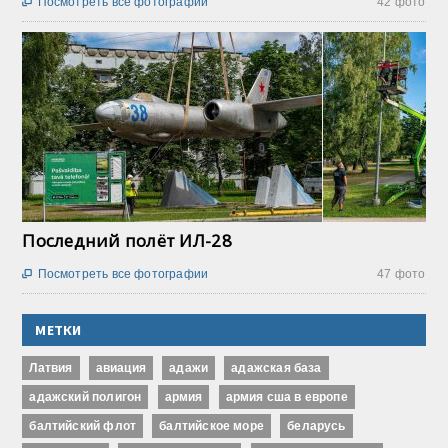
Посмотреть все фотографии
42 фото

Последний полёт ИЛ-28
Посмотреть все фотографии
47 фото

МЕТКИ
Латвия
авиация
адажи
адажская база
адажский полигон
армия
армия сша в европе
балтийский флот
балтийское море
беларусь