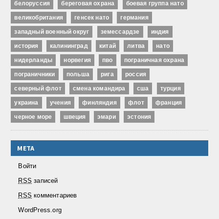
белоруссия
береговая охрана
боевая группа нато
великобритания
генсек нато
германия
западный военный округ
земессардзе
индия
история
калининград
китай
литва
нато
нидерланды
норвегия
пво
пограничная охрана
пограничники
польша
рига
россия
северный флот
смена командира
сша
турция
украина
учения
финляндия
флот
франция
черное море
швеция
эмари
эстония
МЕТА
Войти
RSS
записей
RSS
комментариев
WordPress.org