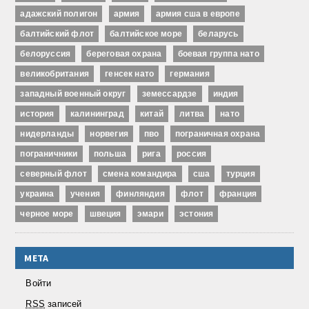
адажский полигон
армия
армия сша в европе
балтийский флот
балтийское море
беларусь
белоруссия
береговая охрана
боевая группа нато
великобритания
генсек нато
германия
западный военный округ
земессардзе
индия
история
калининград
китай
литва
нато
нидерланды
норвегия
пво
пограничная охрана
пограничники
польша
рига
россия
северный флот
смена командира
сша
турция
украина
учения
финляндия
флот
франция
черное море
швеция
эмари
эстония
МЕТА
Войти
RSS
записей