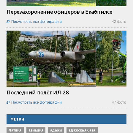
Перезахоронение офицеров в Екабпилсе
Посмотреть все фотографии
42 фото

Последний полёт ИЛ-28
Посмотреть все фотографии
47 фото

МЕТКИ
Латвия
авиация
адажи
адажская база