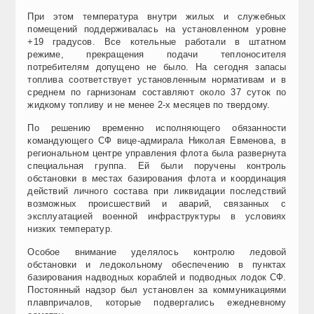
При этом температура внутри жилых и служебных
помещений поддерживалась на установленном уровне
+19 градусов. Все котельные работали в штатном
режиме, прекращения подачи теплоносителя
потребителям допущено не было. На сегодня запасы
топлива соответствует установленным нормативам и в
среднем по гарнизонам составляют около 37 суток по
жидкому топливу и не менее 2-х месяцев по твердому.
По решению временно исполняющего обязанности
командующего СФ вице-адмирала Николая Евменова, в
региональном центре управления флота была развернута
специальная группа. Ей были поручены контроль
обстановки в местах базирования флота и координация
действий личного состава при ликвидации последствий
возможных происшествий и аварий, связанных с
эксплуатацией военной инфраструктуры в условиях
низких температур.
Особое внимание уделялось контролю ледовой
обстановки и ледокольному обеспечению в пунктах
базирования надводных кораблей и подводных лодок СФ.
Постоянный надзор был установлен за коммуникациями
плавпричалов, которые подвергались ежедневному