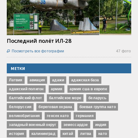
Последний полёт ИЛ-28
Посмотреть все фотографии
47 фото

МЕТКИ
Латвия
авиация
адажи
адажская база
адажский полигон
армия
армия сша в европе
балтийский флот
балтийское море
беларусь
белоруссия
береговая охрана
боевая группа нато
великобритания
генсек нато
германия
западный военный округ
земессардзе
индия
история
калининград
китай
литва
нато