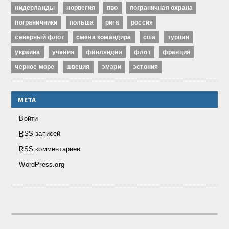
нидерланды
норвегия
пво
пограничная охрана
пограничники
польша
рига
россия
северный флот
смена командира
сша
турция
украина
учения
финляндия
флот
франция
черное море
швеция
эмари
эстония
МЕТА
Войти
RSS
записей
RSS
комментариев
WordPress.org