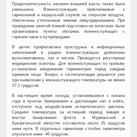
Продолжительность несения внешней вахты также была
уменьшена. Военнослужащие, привлекаемые к
гарнизонной и караульной службе на открытом воздухе,
обеспечены утепленным зимним обмундированием. При
проведении занятий боевой подготовки на полигонах были
организованы пункты обогрева военнослужащих с
горячим чаем и бутербродами.
В целях профилактики простудных и инфекционных
заболеваний в рацион военнослужащих добавлены
мультивитамины, лук и чеснок. Проводятся регулярные
медицинские осмотры. Для военнослужащих по призыву
установлена ежедневная термометрия перед каждым
приемом пищи. Вопрос о госпитализации решается уже
при выявлении у военнослужащего температуры не менее
37,1 градусов.
В настоящее время холода, установившиеся с начала
года в пунктах базирования и дислокации сил и войск,
отступили под воздействием атлантического циклона.
Средняя температура за истекший период января в
местах базирования флота в Мурманской и
Архангельской областях составляла около 25 градусов
ниже нуля. В отдельных гарнизонах столбик термометра
опускался ниже -40 градусов.