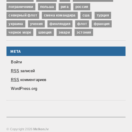
пограничники
польша
рига
россия
северный флот
смена командира
сша
турция
украина
учения
финляндия
флот
франция
черное море
швеция
эмари
эстония
МЕТА
Войти
RSS
записей
RSS
комментариев
WordPress.org
© Copyright
2026
Melkon.lv