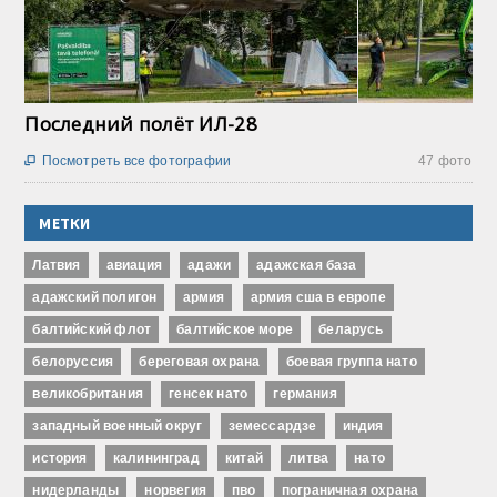
Последний полёт ИЛ-28
Посмотреть все фотографии
47 фото

МЕТКИ
Латвия
авиация
адажи
адажская база
адажский полигон
армия
армия сша в европе
балтийский флот
балтийское море
беларусь
белоруссия
береговая охрана
боевая группа нато
великобритания
генсек нато
германия
западный военный округ
земессардзе
индия
история
калининград
китай
литва
нато
нидерланды
норвегия
пво
пограничная охрана