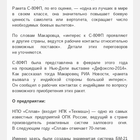
Ракета С-80ФП, по его оценке, — «одна из лучших в мире
в своем классе, она значительно повышает боевую
ценность самолета или вертолета, сокращает число
необходимых боевых вылетов».
По словам Макаровца, «интерес к С-80ФП проявляют
и другие страны, ведутся рабочие контакты относительно
возможных поставок». Детали этих переговоров
не уточняются.
С-80ФП была представлена в феврале этого года
на прошедшей в Нью-Дели выставке «Дефэкспо-2014».
Как рассказал тогда Макаровец РИА Новости, «ракета
вызвала у индийской стороны большой интерес».
Он сообщил о рабочих контактах с индийцами по вопросу
возможного приобретения этих ракет.
О предприятии:
НПО «Сплав» (входит НПК «Техмаш») — одно из самых
известных предприятий ОПК России, ведущий в стране
производитель реактивных систем залпового огня.
В следующем году «Сплав» отмечает 70-летие.
Именно здесь были созданы знаменитая система БМ-21