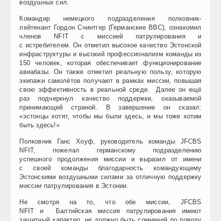
во
з
душных сил.
Командир немецкого подразделения полковник-
лейтенант Гордон Счинтгер (Германские ВВС), ознакомил
членов NFIT с миссией
патрулирования
и
с
истребителем
. Он отметил высокое качество Эстонской
инфраструктуры и высокий профессионализм команды из
150 человек, которая обеспечивает функцион
и
рование
авиабазы. Он также отметил реальную польз
у,
которую
экипажи самолётов получают в рамках миссии, повышая
свою эффективность в реальной среде.
Далее он ещё
раз подчеркнул качество поддержки, оказываемой
принимающей страной. В завершение он сказал:
«эстонцы хотят, чтобы мы были здесь, и мы тоже хотим
быть здесь!»
Полковник Ганс Хоуф, руководитель команды JFCBS
NFIT, пожелал германскому подразделению
у
спешного
продолжения миссии и выразил от имени
с
своей
команды благодарность командующему
Эстонскими воздушными силами за отличную поддержку
миссии
патрулирования
в Эстонии.
Не смотря на то, что обе миссии
, JFCBS
NFIT
и
Балтийская миссия патрулирования имеют
защитный характер, не должно быть сомнений по поводу