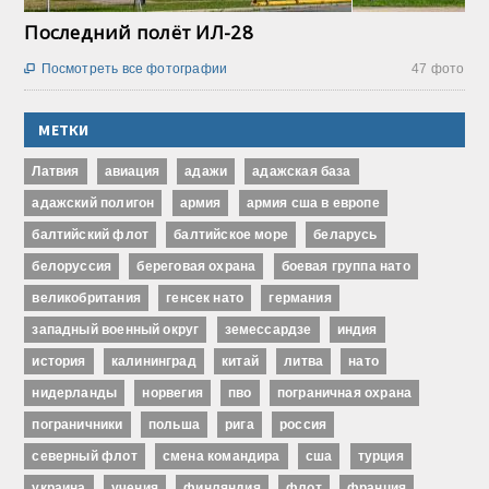
Последний полёт ИЛ-28
Посмотреть все фотографии
47 фото

МЕТКИ
Латвия
авиация
адажи
адажская база
адажский полигон
армия
армия сша в европе
балтийский флот
балтийское море
беларусь
белоруссия
береговая охрана
боевая группа нато
великобритания
генсек нато
германия
западный военный округ
земессардзе
индия
история
калининград
китай
литва
нато
нидерланды
норвегия
пво
пограничная охрана
пограничники
польша
рига
россия
северный флот
смена командира
сша
турция
украина
учения
финляндия
флот
франция