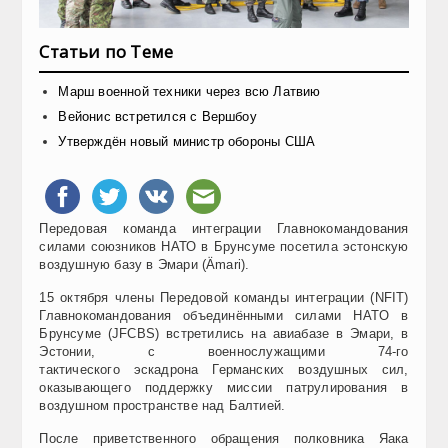
Статьи по Теме
Марш военной техники через всю Латвию
Вейонис встретился с Вершбоу
Утверждён новый министр обороны США
Передовая команда интеграции Главнокомандования
силами союзников НАТО в Брунсуме посетила эстонскую
воздушную базу в Эмари (
Ämari
).
15 октября
члены
Передов
ой
команд
ы интеграции
(NFIT)
Главнокомандования объединёнными силами НАТ
О
в
Брунсуме (JFCBS) встретил
и
сь
на авиабазе в Эмари, в
Эстонии, с военнослужащими
74-го
тактическ
ого
эскадрон
а
Германских возд
у
шных сил,
оказ
ы
вающ
его
поддержку мисси
и
патрулирования в
воздушном пространстве над Балтией.
После приветственного обращения полковника Яака