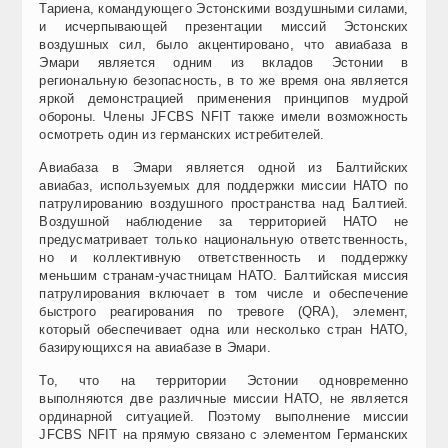
Тариена, командующего Эстонскими воздушн
ы
ми силами,
и исчерпывающей презентации миссий Эстон
с
ких
воздушных сил, было акцентировано, что авиабаза
в
Эмари
является одним из вкладов Эстонии в
региональную безопасность, в то же время она является
я
ркой
демонстрацией применения принципов мудрой
обороны.
Члены
JFCBS NFIT
также имели возможность
осмотреть один из германских истребителей.
Авиабаза в Эмари является одной из Балтийских
авиабаз, используемых для поддержки миссии НАТО по
патрулированию воздушного пространства над Балтией.
Воздушной наблюдение за территорией НАТО не
предусматривает только национальную ответственность,
но и коллективную ответственность и поддержку
меньшим странам-участницам НАТО.
Балтийская миссия
патрулирования включает в том числе
и
обеспечение
быстрого реагирования по тревоге (QRA), элемент,
который обеспечивает одна или несколько стран НАТО,
базирующихся на авиабазе в
Эмари.
То, что на территории Эстонии одновременно
выполняются две различные миссии НАТО, не является
ординарной ситуацией.
Поэтому выпо
л
нение миссии
JFCBS NFIT
на прямую
связ
а
но с элементом Германских