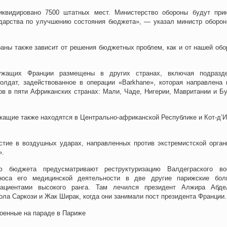
иквидировано 7500 штатных мест. Министерство обороны будут при
ударства по улучшению состояния бюджета», — указал министр оборо
аны также зависит от решения бюджетных проблем, как и от нашей обо
ужащих Франции размещены в других странах, включая подразд
олдат, задействованное в операции
«
Barkhane
»
, которая направлена 
в в пяти Африканских странах: Мали, Чаде, Нигерии, Ма
в
ритании и Б
ащие также находятся в Центрально-африканской Республике и Кот-д’И
стие в воздушных ударах, направленных против экстремистской орган
».
 бюджета предусматривают реструктуризацию Валдеграского во
носа его медицинской деятельности в две другие парижские бол
ациентами высокого ранга. Там лечился президент Алжира Абде
ола Саркози и Жак Ширак, когда они занимали пост президента Франции.
оенные на параде в Париже