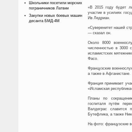
Школьники посетили морских
«В 2015 году будет л
пограничников Латвии
участие в усилиях гос
Закупки новых боевых машин
Ив Ледриан.
десанта БМД-4М
«Суверенитет нашей стр
— сказал он.
Около 8000 военносл
численностью в 3000 с
исламистских мятежнико
Ф
асо.
Французские
военнослуж
а также в Афганистане.
Франция принимает уча
«Исламская республика
Планы по сокращению
госпиталя путём пере
Валдеграс славится п
Бутефлика, а также Ник
На фото: французские в