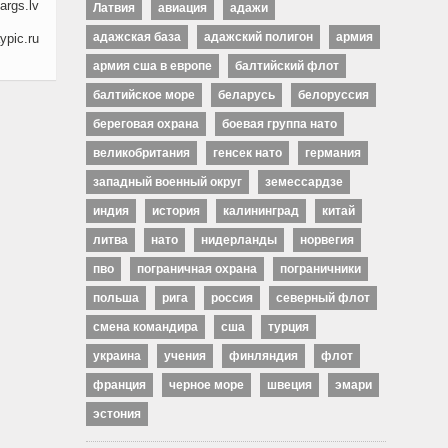
args.lv
Латвия
авиация
адажи
адажская база
адажский полигон
армия
ypic.ru
армия сша в европе
балтийский флот
балтийское море
беларусь
белоруссия
береговая охрана
боевая группа нато
великобритания
генсек нато
германия
западный военный округ
земессардзе
индия
история
калининград
китай
литва
нато
нидерланды
норвегия
пво
пограничная охрана
пограничники
польша
рига
россия
северный флот
смена командира
сша
турция
украина
учения
финляндия
флот
франция
черное море
швеция
эмари
эстония