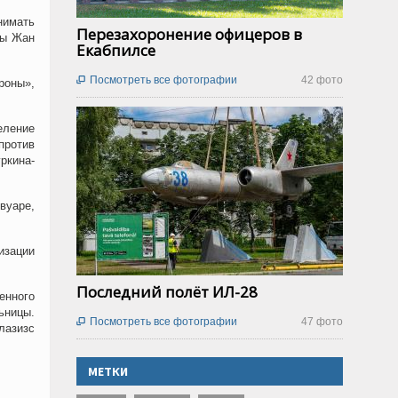
нимать
Перезахоронение офицеров в
ны Жан
Екабпилсе
Посмотреть все фотографии
42 фото

роны»,
еление
против
уркина
-
вуаре,
изации
Последний полёт ИЛ-28
енного
ьницы.
Посмотреть все фотографии
47 фото

лазизс
МЕТКИ