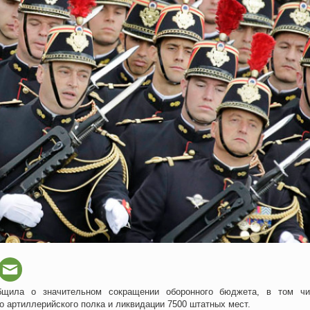
бщила о значительном сокращении оборонного бюджета, в том ч
 артиллерийского полка и ликвидации 7500 штатных мест.