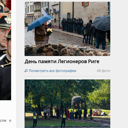
День памяти Легионеров Риге
Посмотреть все фотографии
49 фото

исле о