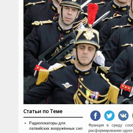
Статьи по Теме
Радиолокаторы для
Франция в среду соо
латвийских вооружённых сил
расформировании одного